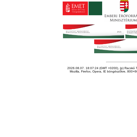
2026.08.07. 18:07:24 (GMT +0200), (p) Racskó T
Mozilla, Firefox, Opera, IE böngészőkre, 800×60