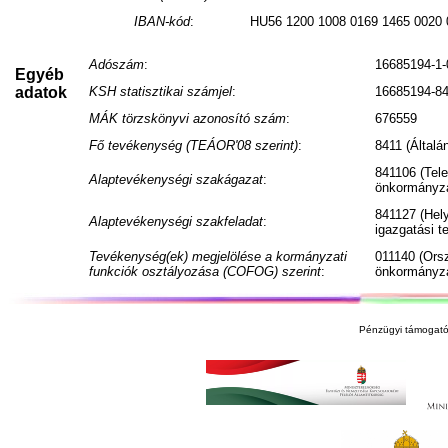
IBAN-kód
:
HU56 1200 1008 0169 1465 0020 
Adószám
:
16685194-1-
Egyéb
adatok
KSH statisztikai számjel
:
16685194-84
MÁK törzskönyvi azonosító szám
:
676559
Fő tevékenység (TEÁOR'08 szerint)
:
8411 (Általá
841106 (Tele
Alaptevékenységi szakágazat
:
önkormányza
841127 (Hel
Alaptevékenységi szakfeladat
:
igazgatási 
Tevékenység(ek) megjelölése a kormányzati
011140 (Ors
funkciók osztályozása (COFOG) szerint
:
önkormányza
Pénzügyi támogató