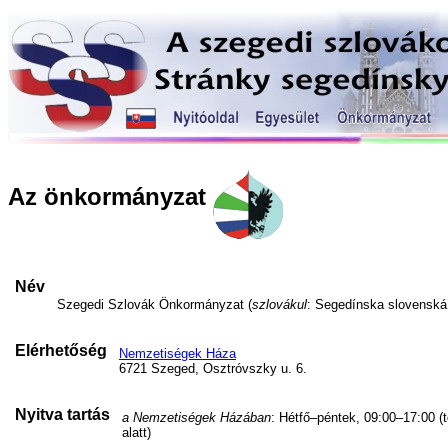
Az önkormányzat
Név
Szegedi Szlovák Önkormányzat (
szlovákul
: Segedínska slovensk
Elérhetőség
Nemzetiségek Háza
6721 Szeged, Osztróvszky u. 6.
Nyitva tartás
a Nemzetiségek Házában
: Hétfő–péntek, 09:00–17:00 (
alatt)