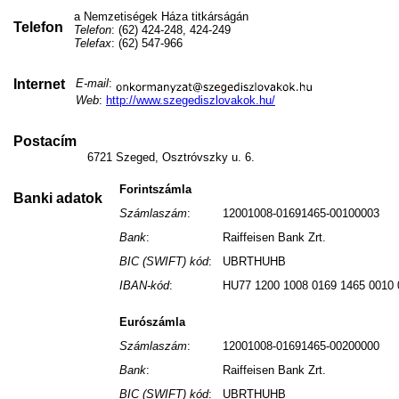
a Nemzetiségek Háza titkárságán
Telefon
Telefon
: (62) 424-248, 424-249
Telefax
: (62) 547-966
Internet
E-mail
:
Web
:
http://www.szegediszlovakok.hu/
Postacím
6721 Szeged, Osztróvszky u. 6.
Forintszámla
Banki adatok
Számlaszám
:
12001008-01691465-00100003
Bank
:
Raiffeisen Bank Zrt.
BIC (SWIFT) kód
:
UBRTHUHB
IBAN-kód
:
HU77 1200 1008 0169 1465 0010 
Eurószámla
Számlaszám
:
12001008-01691465-00200000
Bank
:
Raiffeisen Bank Zrt.
BIC (SWIFT) kód
:
UBRTHUHB