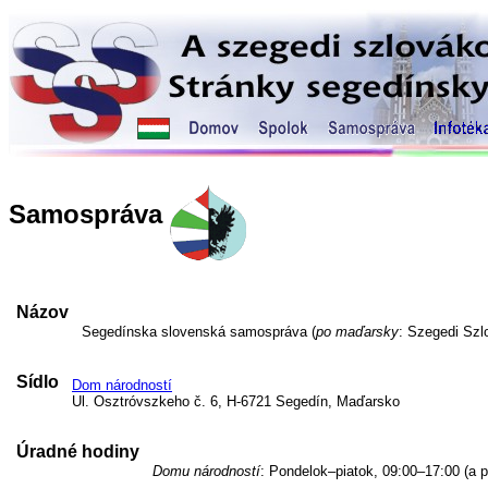
Samospráva
Názov
Segedínska slovenská samospráva (
po maďarsky
: Szegedi Sz
Sídlo
Dom národností
Ul. Osztróvszkeho č. 6, H-6721 Segedín, Maďarsko
Úradné hodiny
Domu národností
: Pondelok–piatok, 09:00–17:00 (a