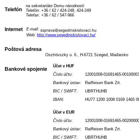
na sekretariáte Domu národností
Telefón
Telefón
: +36 / 62 / 424-248, 424-249
Telefax
: +36 / 62 / 547-966
Internet
E-mail
:
Web
:
http://www.segedinskislovaci.hu/
Poštová adresa
Osztróvszky u. 6., H-6721 Szeged, Maďarsko
Účet v HUF
Bankové spojenie
Číslo účtu
:
12001008-01691465-0010000
Bankový ústav
:
Raiffeisen Bank Zrt.
BIC / SWIFT
:
UBRTHUHB
IBAN
:
HU77 1200 1008 0169 1465 0
Účet v EUR
Číslo účtu
:
12001008-01691465-0020000
Bankový ústav
:
Raiffeisen Bank Zrt.
BIC / SWIFT
:
UBRTHUHB