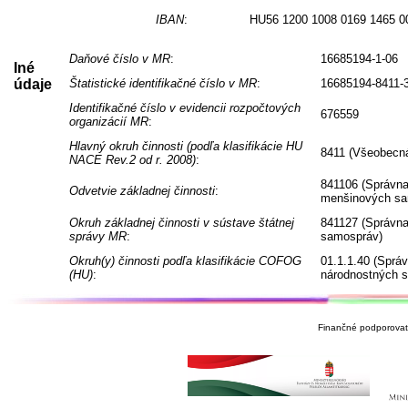
IBAN
:
HU56 1200 1008 0169 1465 0
Daňové číslo v MR
:
16685194-1-06
Iné
údaje
Štatistické identifikačné číslo v MR
:
16685194-8411-
Identifikačné číslo v evidencii rozpočtových
676559
organizácií MR
:
Hlavný okruh činnosti (podľa klasifikácie HU
8411 (Všeobecná
NACE Rev.2 od r. 2008)
:
841106 (Správna
Odvetvie základnej činnosti
:
menšinových sa
Okruh základnej činnosti v sústave štátnej
841127 (Správna
správy MR
:
samospráv)
Okruh(y) činnosti podľa klasifikácie COFOG
01.1.1.40 (Sprá
(HU)
:
národnostných 
Finančné podporovate