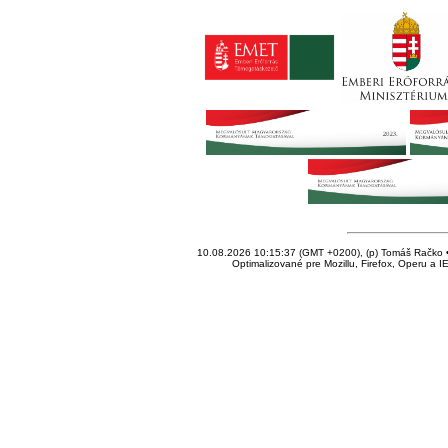
10.08.2026 10:15:37 (GMT +0200), (p) Tomáš Račko • 
Optimalizované pre Mozillu, Firefox, Operu a I