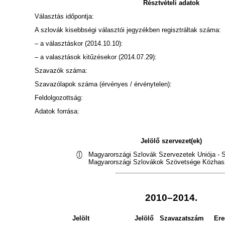
Résztvételi adatok
Választás időpontja:
A szlovák kisebbségi választói jegyzékben regisztráltak száma:
– a választáskor (2014.10.10):
– a valasztások kitűzésekor (2014.07.29):
Szavazók száma:
Szavazólapok száma (érvényes / érvénytelen):
Feldolgozottság:
Adatok forrása:
Jelölő szervezet(ek)
Magyarországi Szlovák Szervezetek Uniója - 
Magyarországi Szlovákok Szövetsége Közhas
2010–2014.
Jelölt
Jelölő
Szavazatszám
Er