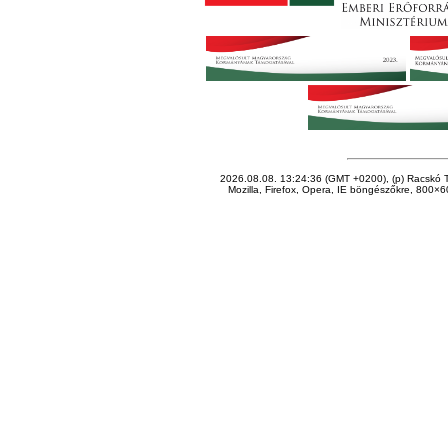
2026.08.08. 13:24:36 (GMT +0200), (p) Racskó T
Mozilla, Firefox, Opera, IE böngészőkre, 800×60