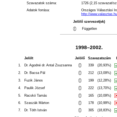
Szavazatok száma:
1726 (2,15 szavazat/s
Adatok forrása:
Országos Választási I
http://www.valasztas.h
Jelölő szervezet(ek)
Független
1998–2002.
Jelölt
Jelölő
Szavazatszám
1.
Dr. Agodné dr. Antal Zsuzsanna
339
(20,93%)
2.
Dr. Bacsa Pál
212
(13,09%)
3.
Fuzik János
199
(12,28%)
4.
Paulik József
222
(13,70%)
5.
Racskó Tamás
165
(10,09%)
6.
Szaszák Márton
178
(10,99%)
7.
Dr. Tóth István
305
(18,83%)