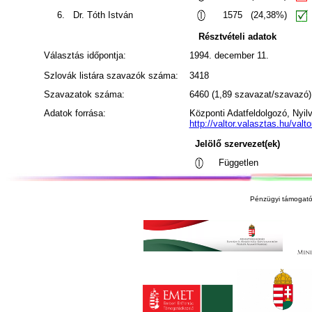
6.
Dr. Tóth István
1575
(24,38%)
Résztvételi adatok
Választás időpontja:
1994. december 11.
Szlovák listára szavazók száma:
3418
Szavazatok száma:
6460 (1,89 szavazat/szavazó)
Adatok forrása:
Központi Adatfeldolgozó, Nyil
http://valtor.valasztas.hu/valtor
Jelölő szervezet(ek)
Független
Pénzügyi támogató