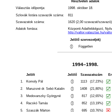
Résztvételi adatok
Választás időpontja:
1998. október 18.
Szlovák listára szavazók száma:
811
Szavazatok száma:
1620 (2,00 szavazat/szavazó)
Adatok forrása:
Központi Adatfeldolgozó, Nyil
http://valtor.valasztas.hu/valtor
Jelölő szervezet(ek)
Független
1994–1998.
Jelölt
Jelölő
Szavazatszám
E
1.
Komoly Pál
1113
(17,23%)
2.
Maruzsné dr. Sebó Katalin
1408
(21,80%)
3.
Medovarszky Györgyné
817
(12,65%)
4.
Racskó Tamás
852
(13,19%)
5.
Szaszák Márton
695
(10,76%)