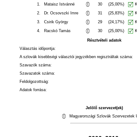
1.
Mataisz Istvánné
30
(25,00%)
K
2.
Dr. Ocsovszki Imre
31
(25,83%)
K
3.
Csirik György
29
(24,17%)
K
4.
Racskó Tamás
30
(25,00%)
K
Résztvételi adatok
Választás időpontja:
A szlovák kisebbségi választói jegyzékben regisztráltak száma:
Szavazók száma:
Szavazatok száma:
Feldolgozottság:
Adatok forrása:
Jelölő szervezet(ek)
Magyarországi Szlovák Szervezetek U