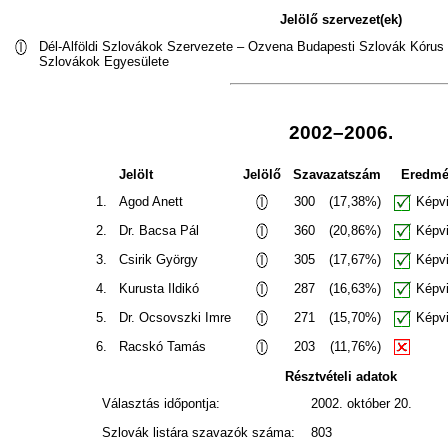
Jelölő szervezet(ek)
Dél-Alföldi Szlovákok Szervezete – Ozvena Budapesti Szlovák Kórus 
Szlovákok Egyesülete
2002–2006.
Jelölt
Jelölő
Szavazatszám
Eredm
1.
Agod Anett
300
(17,38%)
Képvi
2.
Dr. Bacsa Pál
360
(20,86%)
Képvi
3.
Csirik György
305
(17,67%)
Képvi
4.
Kurusta Ildikó
287
(16,63%)
Képvi
5.
Dr. Ocsovszki Imre
271
(15,70%)
Képvi
6.
Racskó Tamás
203
(11,76%)
Résztvételi adatok
Választás időpontja:
2002. október 20.
Szlovák listára szavazók száma:
803