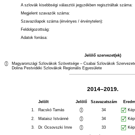
A szlovák kisebbségi választói jegyzékben regisztráltak száma:
Megjelent szavazók száma:
Szavazólapok száma (érvényes / érvénytelen):
Feldolgozottság:
Adatok forrása:
Jelölő szervezet(ek)
Magyarországi Szlovákok Szövetsége – Csabai Szlovákok Szervezete 
Dolina Pestvidéki Szlovákok Regionális Egyesülete
2014–2019.
Jelölt
Jelölő
Szavazatszám
Ered
1.
Racskó Tamás
34
Képv
2.
Mataisz Istvánné
34
Képv
3.
Dr. Ocsovszki Imre
33
Képv