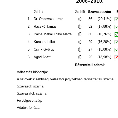
2006–2010.
Jelölt
Jelölő
Szavazatszám
1.
Dr. Ocsovszki Imre
36
(20,11%)
2.
Racskó Tamás
32
(17,88%)
3.
Pálné Makai Ildikó Márta
30
(16,76%)
4.
Kurusta Ildikó
29
(16,20%)
5.
Csirik György
27
(15,08%)
6.
Agod Anett
25
(13,98%)
Résztvételi adatok
Választás időpontja:
A szlovák kisebbségi választói jegyzékben regisztráltak száma:
Szavazók száma:
Szavazatok száma:
Feldolgozottság:
Adatok forrása: