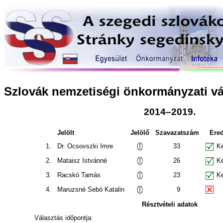
Szlovák nemzetiségi önkormányzati vá
2014–2019.
Jelölt
Jelölő
Szavazatszám
Ere
1.
Dr. Ocsovszki Imre
33
Ké
2.
Mataisz Istvánné
26
Ké
3.
Racskó Tamás
23
Ké
4.
Maruzsné Sebó Katalin
9
Résztvételi adatok
Választás időpontja: