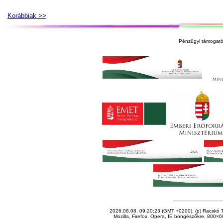
Korábbiak >>
Pénzügyi támogató
2026.08.08. 09:20:23 (GMT +0200), (p) Racskó T
Mozilla, Firefox, Opera, IE böngészőkre, 800×60