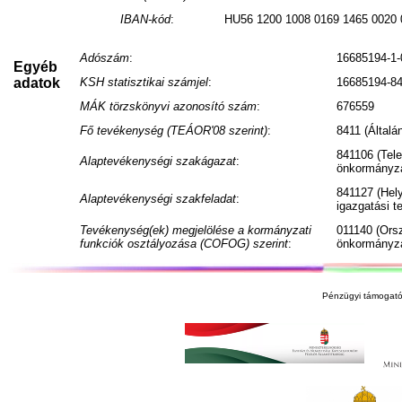
IBAN-kód
:
HU56 1200 1008 0169 1465 0020 
Adószám
:
16685194-1-
Egyéb
adatok
KSH statisztikai számjel
:
16685194-84
MÁK törzskönyvi azonosító szám
:
676559
Fő tevékenység (TEÁOR'08 szerint)
:
8411 (Általá
841106 (Tele
Alaptevékenységi szakágazat
:
önkormányza
841127 (Hel
Alaptevékenységi szakfeladat
:
igazgatási 
Tevékenység(ek) megjelölése a kormányzati
011140 (Ors
funkciók osztályozása (COFOG) szerint
:
önkormányza
Pénzügyi támogató