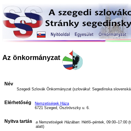
Az önkormányzat
Név
Szegedi Szlovák Önkormányzat (
szlovákul
: Segedínska slovensk
Elérhetőség
Nemzetiségek Háza
6721 Szeged, Osztróvszky u. 6.
Nyitva tartás
a Nemzetiségek Házában
: Hétfő–péntek, 09:00–17:00 (
alatt)