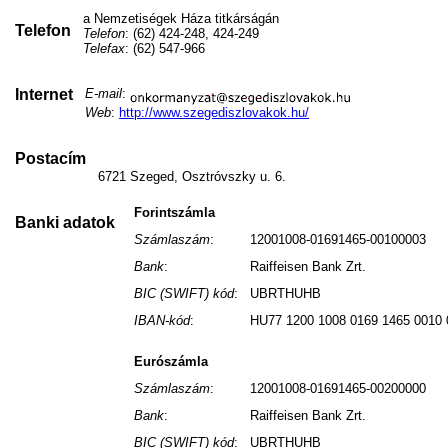
a Nemzetiségek Háza titkárságán
Telefon
Telefon
: (62) 424-248, 424-249
Telefax
: (62) 547-966
Internet
E-mail
:
Web
:
http://www.szegediszlovakok.hu/
Postacím
6721 Szeged, Osztróvszky u. 6.
Forintszámla
Banki adatok
Számlaszám
:
12001008-01691465-00100003
Bank
:
Raiffeisen Bank Zrt.
BIC (SWIFT) kód
:
UBRTHUHB
IBAN-kód
:
HU77 1200 1008 0169 1465 0010 
Eurószámla
Számlaszám
:
12001008-01691465-00200000
Bank
:
Raiffeisen Bank Zrt.
BIC (SWIFT) kód
:
UBRTHUHB