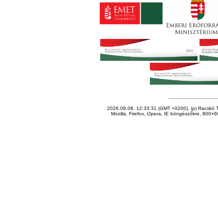
2026.08.08. 12:33:31 (GMT +0200), (p) Racskó T
Mozilla, Firefox, Opera, IE böngészőkre, 800×60