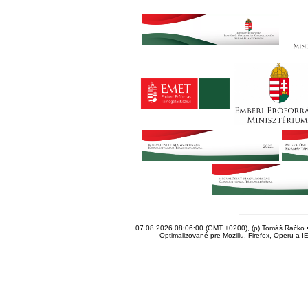
07.08.2026 08:06:00 (GMT +0200), (p) Tomáš Račko • 
Optimalizované pre Mozillu, Firefox, Operu a I