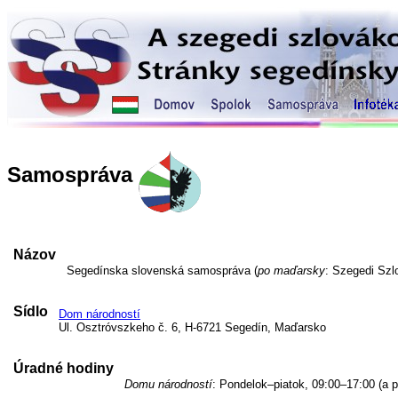
Samospráva
Názov
Segedínska slovenská samospráva (
po maďarsky
: Szegedi Sz
Sídlo
Dom národností
Ul. Osztróvszkeho č. 6, H-6721 Segedín, Maďarsko
Úradné hodiny
Domu národností
: Pondelok–piatok, 09:00–17:00 (a