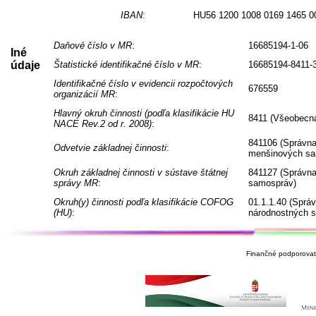
IBAN
:
HU56 1200 1008 0169 1465 0
Daňové číslo v MR
:
16685194-1-06
Iné
údaje
Štatistické identifikačné číslo v MR
:
16685194-8411-
Identifikačné číslo v evidencii rozpočtových
676559
organizácií MR
:
Hlavný okruh činnosti (podľa klasifikácie HU
8411 (Všeobecná
NACE Rev.2 od r. 2008)
:
841106 (Správna
Odvetvie základnej činnosti
:
menšinových sa
Okruh základnej činnosti v sústave štátnej
841127 (Správna
správy MR
:
samospráv)
Okruh(y) činnosti podľa klasifikácie COFOG
01.1.1.40 (Sprá
(HU)
:
národnostných 
Finančné podporovate