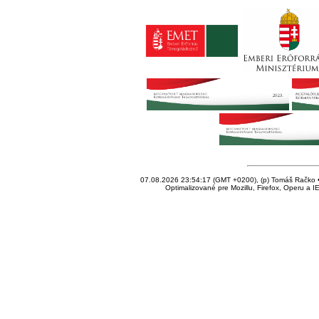
07.08.2026 23:54:17 (GMT +0200), (p) Tomáš Račko • 
Optimalizované pre Mozillu, Firefox, Operu a I