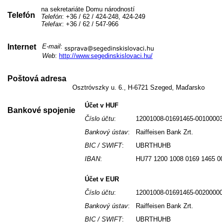
na sekretariáte Domu národností
Telefón
Telefón
: +36 / 62 / 424-248, 424-249
Telefax
: +36 / 62 / 547-966
Internet
E-mail
:
Web
:
http://www.segedinskislovaci.hu/
Poštová adresa
Osztróvszky u. 6., H-6721 Szeged, Maďarsko
Účet v HUF
Bankové spojenie
Číslo účtu
:
12001008-01691465-0010000
Bankový ústav
:
Raiffeisen Bank Zrt.
BIC / SWIFT
:
UBRTHUHB
IBAN
:
HU77 1200 1008 0169 1465 0
Účet v EUR
Číslo účtu
:
12001008-01691465-0020000
Bankový ústav
:
Raiffeisen Bank Zrt.
BIC / SWIFT
:
UBRTHUHB