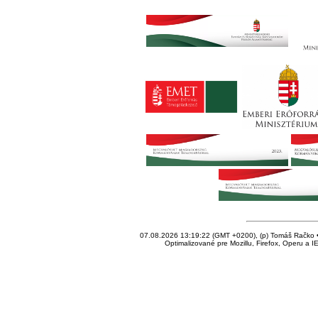
07.08.2026 13:19:22 (GMT +0200), (p) Tomáš Račko • 
Optimalizované pre Mozillu, Firefox, Operu a I