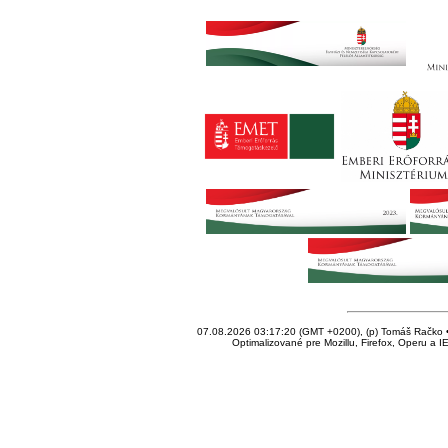
07.08.2026 03:17:20 (GMT +0200), (p) Tomáš Račko • 
Optimalizované pre Mozillu, Firefox, Operu a I