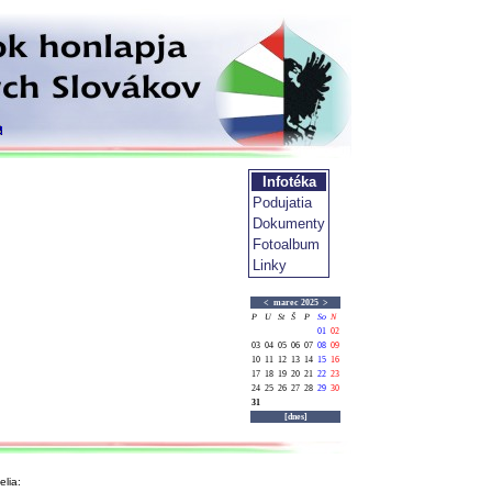
Infotéka
Podujatia
Dokumenty
Fotoalbum
Linky
<
marec 2025
>
P
U
St
Š
P
So
N
01
02
03
04
05
06
07
08
09
10
11
12
13
14
15
16
17
18
19
20
21
22
23
24
25
26
27
28
29
30
31
[dnes]
lia: