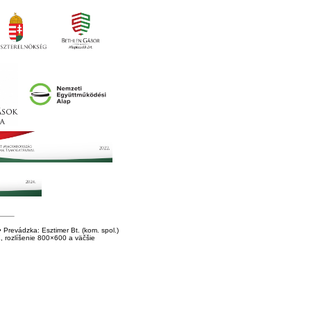
Prevádzka: Esztimer Bt. (kom. spol.)
E, rozlíšenie 800×600 a väčšie