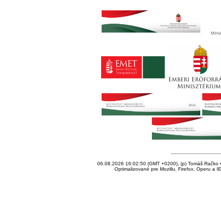
06.08.2026 16:02:50 (GMT +0200), (p) Tomáš Račko • 
Optimalizované pre Mozillu, Firefox, Operu a I