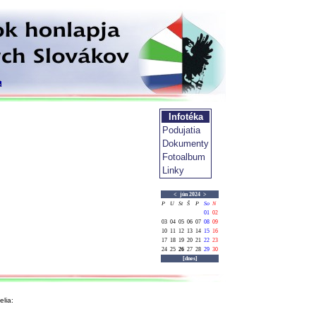
Infotéka
Podujatia
Dokumenty
Fotoalbum
Linky
<
jún 2024
>
P
U
St
Š
P
So
N
01
02
03
04
05
06
07
08
09
10
11
12
13
14
15
16
17
18
19
20
21
22
23
24
25
26
27
28
29
30
[dnes]
lia: