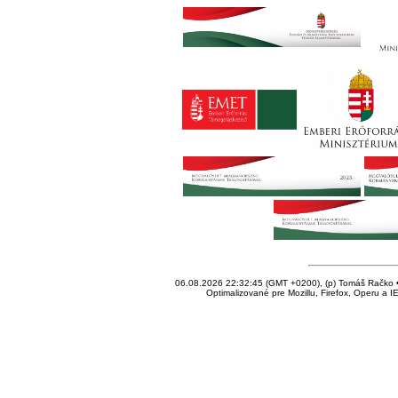
06.08.2026 22:32:45 (GMT +0200), (p) Tomáš Račko • 
Optimalizované pre Mozillu, Firefox, Operu a I