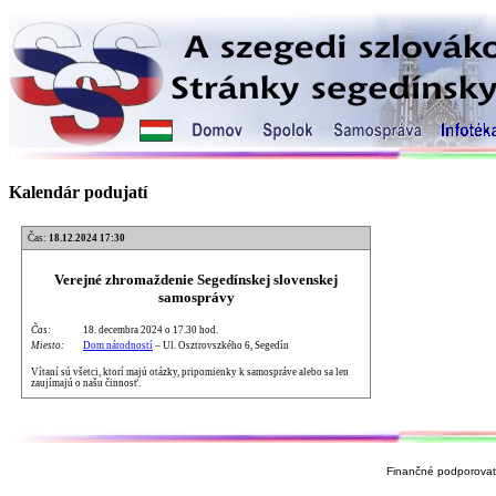
Kalendár podujatí
Čas:
18.12.2024 17:30
Verejné zhromaždenie Segedínskej slovenskej
samosprávy
Čas:
18. decembra 2024 o 17.30 hod.
Miesto:
Dom národností
– Ul. Osztrovszkého 6, Segedín
Vítaní sú všetci, ktorí majú otázky, pripomienky k samospráve alebo sa len
zaujímajú o našu činnosť.
Finančné podporovate