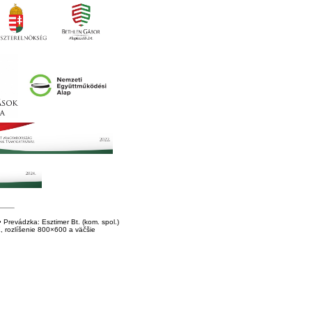
Prevádzka: Esztimer Bt. (kom. spol.)
E, rozlíšenie 800×600 a väčšie