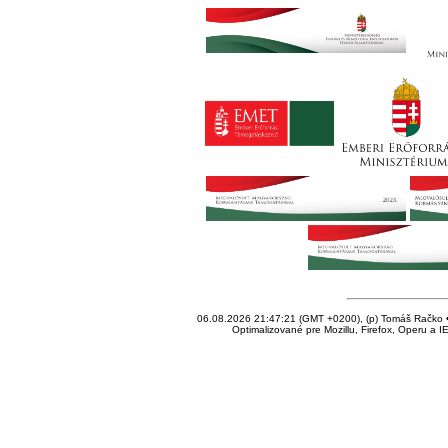
06.08.2026 21:47:21 (GMT +0200), (p) Tomáš Račko • 
Optimalizované pre Mozillu, Firefox, Operu a I