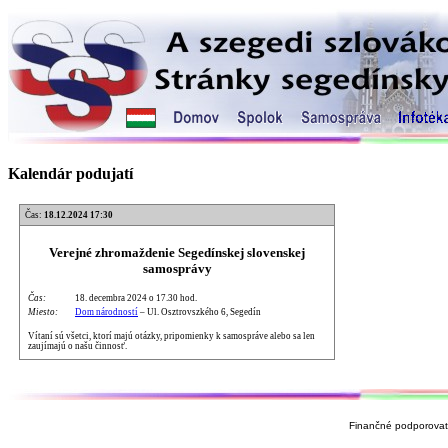
Kalendár podujatí
Čas:
18.12.2024 17:30
Verejné zhromaždenie Segedínskej slovenskej
samosprávy
Čas:
18. decembra 2024 o 17.30 hod.
Miesto:
Dom národností
– Ul. Osztrovszkého 6, Segedín
Vítaní sú všetci, ktorí majú otázky, pripomienky k samospráve alebo sa len
zaujímajú o našu činnosť.
Finančné podporovate