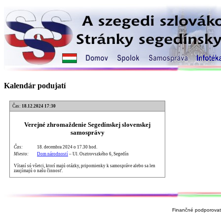
Kalendár podujatí
Čas:
18.12.2024 17:30
Verejné zhromaždenie Segedínskej slovenskej
samosprávy
Čas:
18. decembra 2024 o 17.30 hod.
Miesto:
Dom národností
– Ul. Osztrovszkého 6, Segedín
Vítaní sú všetci, ktorí majú otázky, pripomienky k samospráve alebo sa len
zaujímajú o našu činnosť.
Finančné podporovate