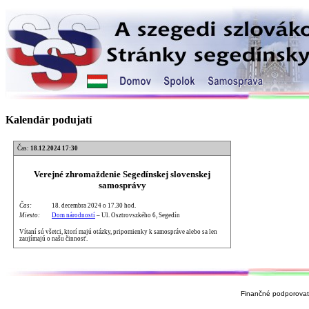
Kalendár podujatí
Čas:
18.12.2024 17:30
Verejné zhromaždenie Segedínskej slovenskej
samosprávy
Čas:
18. decembra 2024 o 17.30 hod.
Miesto:
Dom národností
– Ul. Osztrovszkého 6, Segedín
Vítaní sú všetci, ktorí majú otázky, pripomienky k samospráve alebo sa len
zaujímajú o našu činnosť.
Finančné podporovate