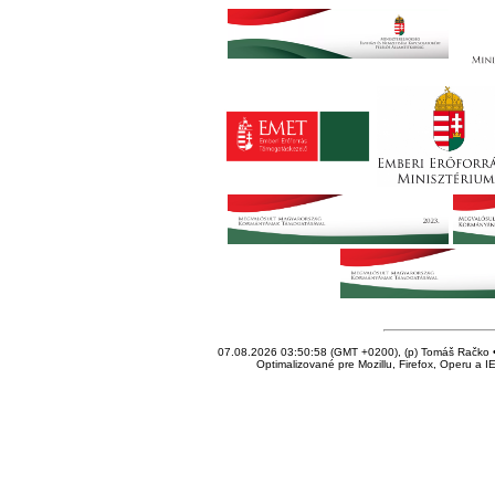
07.08.2026 03:50:58 (GMT +0200), (p) Tomáš Račko • 
Optimalizované pre Mozillu, Firefox, Operu a I