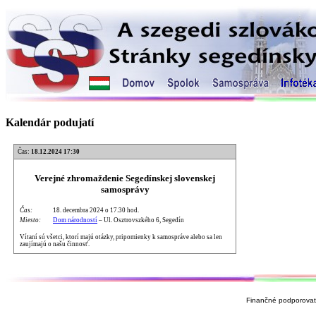
Kalendár podujatí
Čas:
18.12.2024 17:30
Verejné zhromaždenie Segedínskej slovenskej
samosprávy
Čas:
18. decembra 2024 o 17.30 hod.
Miesto:
Dom národností
– Ul. Osztrovszkého 6, Segedín
Vítaní sú všetci, ktorí majú otázky, pripomienky k samospráve alebo sa len
zaujímajú o našu činnosť.
Finančné podporovate