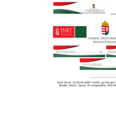
2026.08.08. 15:50:48 (GMT +0200), (p) Racskó T
Mozilla, Firefox, Opera, IE böngészőkre, 800×60