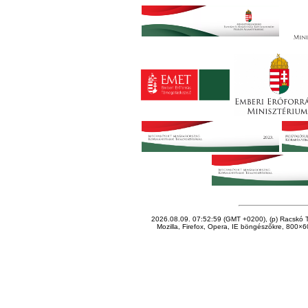
2026.08.09. 07:52:59 (GMT +0200), (p) Racskó T
Mozilla, Firefox, Opera, IE böngészőkre, 800×60