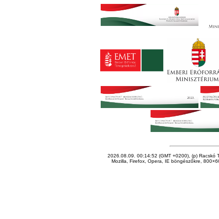
2026.08.09. 00:14:52 (GMT +0200), (p) Racskó T
Mozilla, Firefox, Opera, IE böngészőkre, 800×60