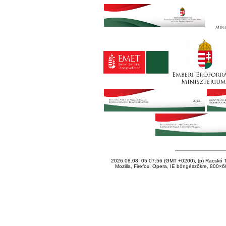
2026.08.08. 05:07:56 (GMT +0200), (p) Racskó T
Mozilla, Firefox, Opera, IE böngészőkre, 800×60