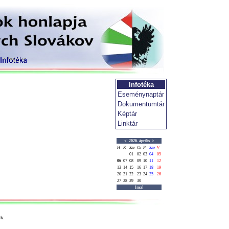
Infotéka
Eseménynaptár
Dokumentumtár
Képtár
Linktár
<
2026. április
>
H
K
Sze
Cs
P
Szo
V
01
02
03
04
05
06
07
08
09
10
11
12
13
14
15
16
17
18
19
20
21
22
23
24
25
26
27
28
29
30
[ma]
k: