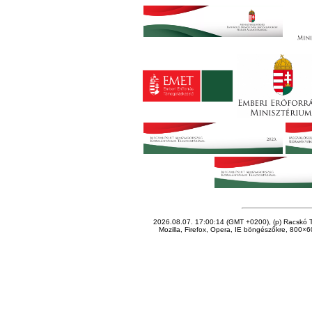
2026.08.07. 17:00:14 (GMT +0200), (p) Racskó T
Mozilla, Firefox, Opera, IE böngészőkre, 800×60