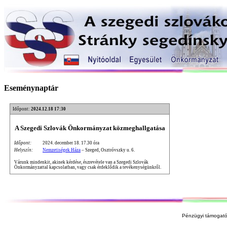
Eseménynaptár
Időpont:
2024.12.18 17:30
A Szegedi Szlovák Önkormányzat közmeghallgatása
Időpont:
2024. december 18. 17.30 óra
Helyszín:
Nemzetiségek Háza
– Szeged, Osztróvszky u. 6.
Várunk mindenkit, akinek kérdése, észrevétele van a Szegedi Szlovák
Önkormányzattal kapcsolatban, vagy csak érdeklődik a tevékenységünkről.
Pénzügyi támogató