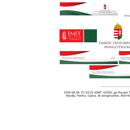
2026.08.09. 07:43:02 (GMT +0200), (p) Racskó T
Mozilla, Firefox, Opera, IE böngészőkre, 800×60