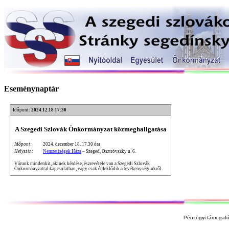
Eseménynaptár
Időpont:
2024.12.18 17:30
A Szegedi Szlovák Önkormányzat közmeghallgatása
Időpont:
2024. december 18. 17.30 óra
Helyszín:
Nemzetiségek Háza
– Szeged, Osztróvszky u. 6.
Várunk mindenkit, akinek kérdése, észrevétele van a Szegedi Szlovák
Önkormányzattal kapcsolatban, vagy csak érdeklődik a tevékenységünkről.
Pénzügyi támogató