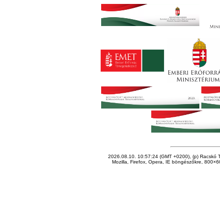
2026.08.10. 10:57:24 (GMT +0200), (p) Racskó T
Mozilla, Firefox, Opera, IE böngészőkre, 800×60