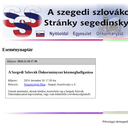
Eseménynaptár
Időpont:
2024.12.18 17:30
A Szegedi Szlovák Önkormányzat közmeghallgatása
Időpont:
2024. december 18. 17.30 óra
Helyszín:
Nemzetiségek Háza
– Szeged, Osztróvszky u. 6.
Várunk mindenkit, akinek kérdése, észrevétele van a Szegedi Szlovák
Önkormányzattal kapcsolatban, vagy csak érdeklődik a tevékenységünkről.
Pénzügyi támogató