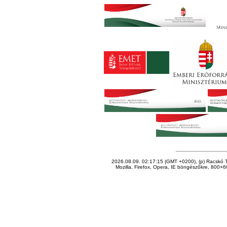
2026.08.09. 02:17:15 (GMT +0200), (p) Racskó T
Mozilla, Firefox, Opera, IE böngészőkre, 800×60