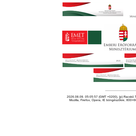
2026.08.09. 05:05:57 (GMT +0200), (p) Racskó T
Mozilla, Firefox, Opera, IE böngészőkre, 800×60