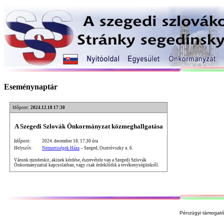
Eseménynaptár
Időpont:
2024.12.18 17:30
A Szegedi Szlovák Önkormányzat közmeghallgatása
Időpont:
2024. december 18. 17.30 óra
Helyszín:
Nemzetiségek Háza
– Szeged, Osztróvszky u. 6.
Várunk mindenkit, akinek kérdése, észrevétele van a Szegedi Szlovák
Önkormányzattal kapcsolatban, vagy csak érdeklődik a tevékenységünkről.
Pénzügyi támogató