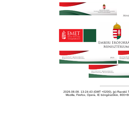
2026.08.08. 13:24:43 (GMT +0200), (p) Racskó T
Mozilla, Firefox, Opera, IE böngészőkre, 800×60