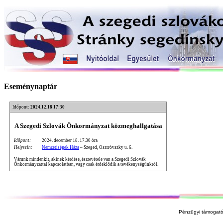
Eseménynaptár
Időpont:
2024.12.18 17:30
A Szegedi Szlovák Önkormányzat közmeghallgatása
Időpont:
2024. december 18. 17.30 óra
Helyszín:
Nemzetiségek Háza
– Szeged, Osztróvszky u. 6.
Várunk mindenkit, akinek kérdése, észrevétele van a Szegedi Szlovák
Önkormányzattal kapcsolatban, vagy csak érdeklődik a tevékenységünkről.
Pénzügyi támogató