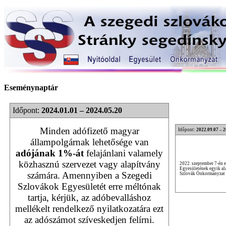
Eseménynaptár
Időpont:
2024.01.01 – 2024.05.20
Minden adófizető magyar
Időpont:
2022.09.07 – 
állampolgárnak lehetősége van
adójának 1%-át
felajánlani valamely
közhasznú szervezet vagy alapítvány
2022. szeptember 7-én 
Egyesületének egyik ala
számára. Amennyiben a Szegedi
Szlovák Önkormányzat v
Szlovákok Egyesületét erre méltónak
tartja, kérjük, az adóbevalláshoz
mellékelt rendelkező nyilatkozatára ezt
az adószámot szíveskedjen felírni.