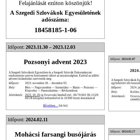
Felajánlását ezúton köszönjük!
A Szegedi Szlovákok Egyesületének
adószáma:
18458185-1-06
Időpont:
2023.11.30 – 2023.12.03
Időpont:
2024.01.07
Pozsonyi advent 2023
2024.
A Szegedi Szlovákok Egyesülete és a Szegedi Szlovák Önkormányzat
rendszeresen szervez honismereti tábort az anyaországban. Ezúttal az alábbi
adventi kirándulást szerveztük meg:
A Szegedi Szlovákok Egy
egybekötött téli honism
Időpont:
2023. november 30. – december 03.
Időpont:
2024. ja
Hely:
Bécs — Nagyszombat — Szomolány — Bazin — Pozsony —
Köpcsény — Pannonhalma — Révkomárom
Hely:
Koliba 
Jelentkezés:
2023. 10. 20
-ig Ocsovszki Imrénél (tel.: 06/70/601-96-12)20
Jelentkezés:
Ocsovsz
0EUR készpénz befizetésével és 10.000 forint átutalásával
személy
Bővebben…
[sk-hu]
Időpont:
2024.02.11
Időpont:
2024.02.17
Mohácsi farsangi busójárás