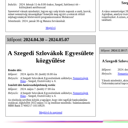
Sze
Indulás:
2024. február 11-én 8.00 órakor, Szeged, Széchenyi tér –
különjáratú autóbusszal
A város nemzetiségei 20
Szeretettel várunk mindenkit, legyen egy szép közös napunk a szerb, horvát,
Agórában, amelyre tiszte
német nemzetiség társaságában! Ismerjük meg együtt a sokácok télűző
ismerőseiket. A színes,
néphagyományát felelevenítő programsorozaton Mohácson!
található.
Jelentkezés: 2024. január 30-ig Mataisz Istvánnénál.
Meghívó
Időpont:
2024.04.30 – 2024.05.07
Időpont:
2024.12.18 17
A Szegedi Szlovákok Egyesülete
közgyűlése
A Szegedi Szlo
Időpont:
2024. dec
Rendes ülés:
Helyszín:
Nemzetis
Időpont:
2024. április 30. (kedd) 16.00 óra
Helyszín:
A Szegedi Szlovákok Egyesületének székhelye,
Nemzetiségek
Várunk mindenkit, akine
Háza
– Szeged, Osztróvszky u. 6.
Önkormányzattal kapcso
Ismételt ülés határozatképtelenség esetén:
Időpont:
2024. május 7. (kedd) 17.00 óra
Helyszín:
A Szegedi Szlovákok Egyesületének székhelye,
Nemzetiségek
Háza
– Szeged, Osztróvszky u. 6.
Az elnökség nevében kérjük a tagságot, hogy idei tagdíját bankszámlára
utalással, legkésőbb 2022.május 15-ig rendezze mindenki. Számlaszámunk:
MBH Bank 57400217-10110629.
Meghívó és napirend