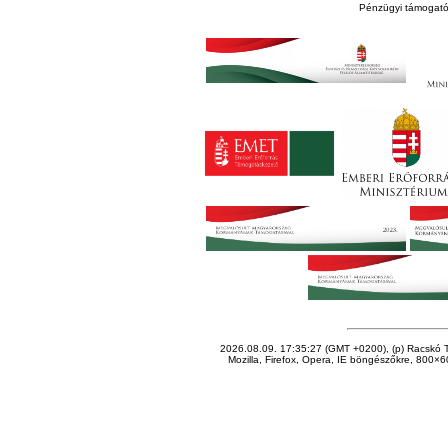
Pénzügyi támogató
2026.08.09. 17:35:27 (GMT +0200), (p) Racskó T
Mozilla, Firefox, Opera, IE böngészőkre, 800×60