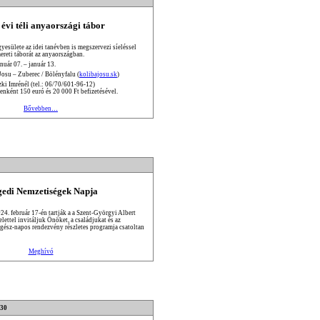
 évi téli anyaországi tábor
esülete az idei tanévben is megszervezi síeléssel
ereti táborát az anyaországban.
nuár 07. – január 13.
Josu – Zuberec / Bölényfalu (
kolibajosu.sk
)
ki Imrénél (tel.: 06/70/601-96-12)
enként 150 euró és 20 000 Ft befizetésével.
Bővebben…
gedi Nemzetiségek Napja
24. február 17-én tartják a a Szent-Györgyi Albert
lettel invitáljuk Önöket, a családjukat és az
 egész-napos rendezvény részletes programja csatoltan
Meghívó
:30