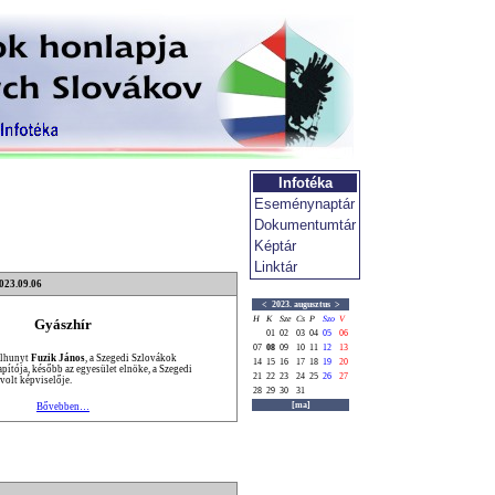
Infotéka
Eseménynaptár
Dokumentumtár
Képtár
Linktár
2023.09.06
<
2023. augusztus
>
H
K
Sze
Cs
P
Szo
V
Gyászhír
01
02
03
04
05
06
07
08
09
10
11
12
13
elhunyt
Fuzik János
, a Szegedi Szlovákok
14
15
16
17
18
19
20
pítója, később az egyesület elnöke, a Szegedi
21
22
23
24
25
26
27
olt képviselője.
28
29
30
31
[ma]
Bővebben…