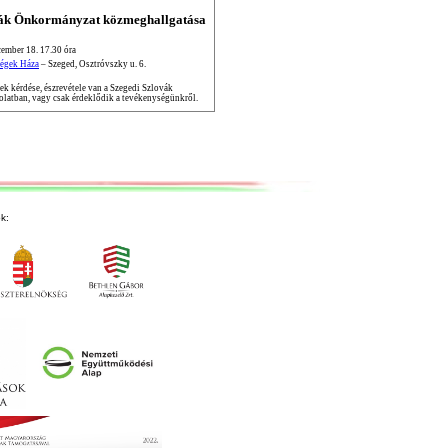
vák Önkormányzat közmeghallgatása
ember 18. 17.30 óra
égek Háza
– Szeged, Osztróvszky u. 6.
k kérdése, észrevétele van a Szegedi Szlovák
latban, vagy csak érdeklődik a tevékenységünkről.
k: