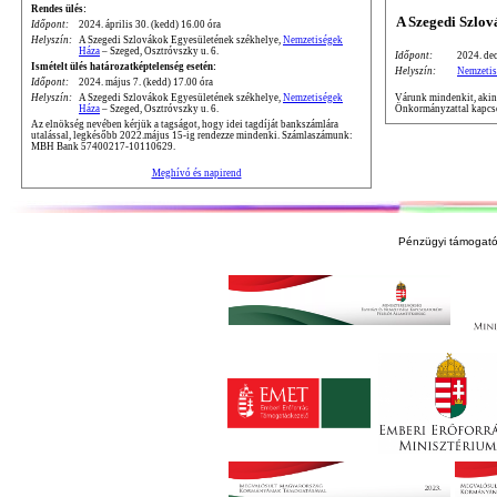
Rendes ülés:
A Szegedi Szlo
Időpont:
2024. április 30. (kedd) 16.00 óra
Helyszín:
A Szegedi Szlovákok Egyesületének székhelye,
Nemzetiségek
Háza
– Szeged, Osztróvszky u. 6.
Időpont:
2024. dec
Ismételt ülés határozatképtelenség esetén:
Helyszín:
Nemzetis
Időpont:
2024. május 7. (kedd) 17.00 óra
Várunk mindenkit, akine
Helyszín:
A Szegedi Szlovákok Egyesületének székhelye,
Nemzetiségek
Önkormányzattal kapcso
Háza
– Szeged, Osztróvszky u. 6.
Az elnökség nevében kérjük a tagságot, hogy idei tagdíját bankszámlára
utalással, legkésőbb 2022.május 15-ig rendezze mindenki. Számlaszámunk:
MBH Bank 57400217-10110629.
Meghívó és napirend
Pénzügyi támogató