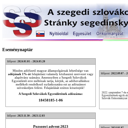
Eseménynaptár
Időpont:
2024.01.01 – 2024.05.20
Minden adófizető magyar állampolgárnak lehetősége van
Időpont:
2022.09.07 – 
adójának 1%-át
felajánlani valamely közhasznú szervezet vagy
alapítvány számára. Amennyiben a Szegedi Szlovákok
Egyesületét erre méltónak tartja, kérjük, az adóbevalláshoz
mellékelt rendelkező nyilatkozatára ezt az adószámot
szíveskedjen felírni. Felajánlását ezúton köszönjük!
2022. szeptember 7-én 
A Szegedi Szlovákok Egyesületének adószáma:
Egyesületének egyik ala
Szlovák Önkormányzat v
18458185-1-06
Időpont:
2023.11.30 – 2023.12.03
Pozsonyi advent 2023
Időpont:
2024.01.07