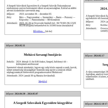
A Szegedi Szlovákok Egyesülete és a Szegedi Szlovák Önkormányzat
2024.
rendszeresen szervez honismereti tábort az anyaországban. Ezúttal az alábbi
adventi kirándulást szerveztük meg:
Időpont:
2023. november 30. – december 03.
A Szegedi Szlovákok Egy
Hely:
Bécs — Nagyszombat — Szomolány — Bazin — Pozsony —
egybekötött téli honism
Köpcsény — Pannonhalma — Révkomárom
Időpont:
2024. ja
Jelentkezés:
2023. 10. 20
-ig Ocsovszki Imrénél (tel.: 06/70/601-96-12)20
Hely:
Koliba 
0EUR készpénz befizetésével és 10.000 forint átutalásával
Jelentkezés:
Ocsovsz
személy
Bővebben…
[sk-hu]
Időpont:
2024.02.11
Mohácsi farsangi busójárás
Időpont:
2024.02.17
Indulás:
2024. február 11-én 8.00 órakor, Szeged, Széchenyi tér –
Sze
különjáratú autóbusszal
Szeretettel várunk mindenkit, legyen egy szép közös napunk a szerb, horvát,
német nemzetiség társaságában! Ismerjük meg együtt a sokácok télűző
A város nemzetiségei 20
néphagyományát felelevenítő programsorozaton Mohácson!
Agórában, amelyre tiszte
Jelentkezés: 2024. január 30-ig Mataisz Istvánnénál.
ismerőseiket. A színes,
található.
Meghívó
Időpont:
2024.04.30 – 2024.05.07
A Szegedi Szlovákok Egyesülete közgyűlése
Időpont:
2024.12.18 17