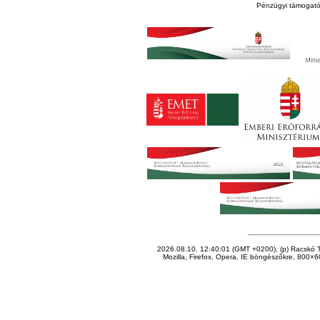
Pénzügyi támogató
2026.08.10. 12:40:01 (GMT +0200), (p) Racskó T
Mozilla, Firefox, Opera, IE böngészőkre, 800×60