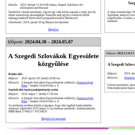
Sze
Indulás:
2024. február 11-én 8.00 órakor, Szeged, Széchenyi tér –
különjáratú autóbusszal
A város nemzetiségei 20
Szeretettel várunk mindenkit, legyen egy szép közös napunk a szerb, horvát,
Agórában, amelyre tiszte
német nemzetiség társaságában! Ismerjük meg együtt a sokácok télűző
ismerőseiket. A színes,
néphagyományát felelevenítő programsorozaton Mohácson!
található.
Jelentkezés: 2024. január 30-ig Mataisz Istvánnénál.
Meghívó
Időpont:
2024.04.30 – 2024.05.07
Időpont:
2024.12.18 17
A Szegedi Szlovákok Egyesülete
közgyűlése
A Szegedi Szlo
Időpont:
2024. dec
Rendes ülés:
Helyszín:
Nemzetis
Időpont:
2024. április 30. (kedd) 16.00 óra
Helyszín:
A Szegedi Szlovákok Egyesületének székhelye,
Nemzetiségek
Várunk mindenkit, akine
Háza
– Szeged, Osztróvszky u. 6.
Önkormányzattal kapcso
Ismételt ülés határozatképtelenség esetén:
Időpont:
2024. május 7. (kedd) 17.00 óra
Helyszín:
A Szegedi Szlovákok Egyesületének székhelye,
Nemzetiségek
Háza
– Szeged, Osztróvszky u. 6.
Az elnökség nevében kérjük a tagságot, hogy idei tagdíját bankszámlára
utalással, legkésőbb 2022.május 15-ig rendezze mindenki. Számlaszámunk:
MBH Bank 57400217-10110629.
Meghívó és napirend