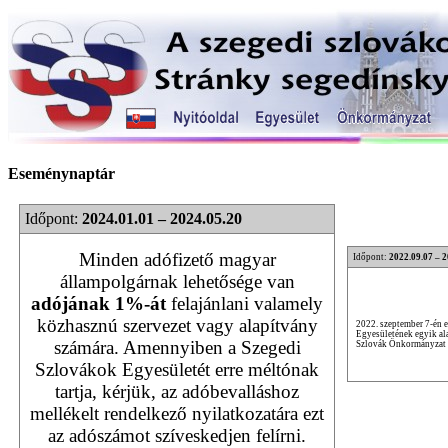
Eseménynaptár
Időpont:
2024.01.01 – 2024.05.20
Minden adófizető magyar
Időpont:
2022.09.07 – 
állampolgárnak lehetősége van
adójának 1%-át
felajánlani valamely
közhasznú szervezet vagy alapítvány
2022. szeptember 7-én 
Egyesületének egyik ala
számára. Amennyiben a Szegedi
Szlovák Önkormányzat v
Szlovákok Egyesületét erre méltónak
tartja, kérjük, az adóbevalláshoz
mellékelt rendelkező nyilatkozatára ezt
az adószámot szíveskedjen felírni.