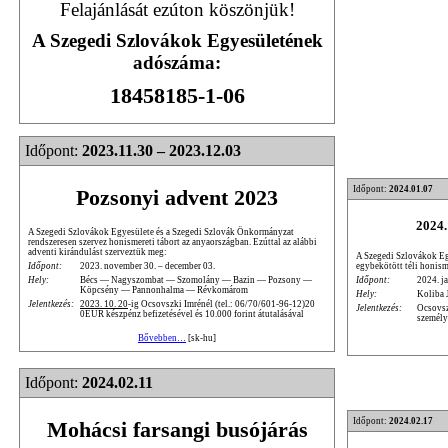
Felajánlását ezúton köszönjük!
A Szegedi Szlovákok Egyesületének
adószáma:
18458185-1-06
Időpont:
2023.11.30 – 2023.12.03
Időpont:
2024.01.07
Pozsonyi advent 2023
2024.
A Szegedi Szlovákok Egyesülete és a Szegedi Szlovák Önkormányzat
rendszeresen szervez honismereti tábort az anyaországban. Ezúttal az alábbi
adventi kirándulást szerveztük meg:
A Szegedi Szlovákok Egy
egybekötött téli honism
Időpont:
2023. november 30. – december 03.
Időpont:
2024. ja
Hely:
Bécs — Nagyszombat — Szomolány — Bazin — Pozsony —
Köpcsény — Pannonhalma — Révkomárom
Hely:
Koliba 
Jelentkezés:
2023. 10. 20
-ig Ocsovszki Imrénél (tel.: 06/70/601-96-12)20
Jelentkezés:
Ocsovsz
0EUR készpénz befizetésével és 10.000 forint átutalásával
személy
Bővebben…
[sk-hu]
Időpont:
2024.02.11
Időpont:
2024.02.17
Mohácsi farsangi busójárás