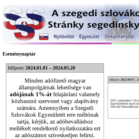
Eseménynaptár
Időpont:
2024.01.01 – 2024.05.20
Minden adófizető magyar
Időpont:
2022.09.07 – 
állampolgárnak lehetősége van
adójának 1%-át
felajánlani valamely
közhasznú szervezet vagy alapítvány
2022. szeptember 7-én 
Egyesületének egyik ala
számára. Amennyiben a Szegedi
Szlovák Önkormányzat v
Szlovákok Egyesületét erre méltónak
tartja, kérjük, az adóbevalláshoz
mellékelt rendelkező nyilatkozatára ezt
az adószámot szíveskedjen felírni.