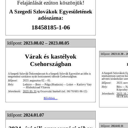
Felajánlását ezúton köszönjük!
A Szegedi Szlovákok Egyesületének
adószáma:
18458185-1-06
Időpont:
2023.08.02 – 2023.08.05
Időpont:
2023.11.30 – 2
Várak és kastélyok
Csehországban
A Szegedi Szlovákok Eg
A Szegedi Szlovák Önkormányzat és a Szegedi Szlovák Egyesület az idén is
rendszeresen szervez ho
megrendezi szokásos nyári honismereti táborát Csehországban.
adventi kirándulást sze
Időpont:
2023. augusztus 02. – 05.
Időpont:
2023. nov
Hely:
Lednice — Brno — Prága (Hradzsin) — Loket — Karlovy Vary
Hely:
Bécs — N
— Hluboká nad Vltavou
Köpcsény
Jelentkezés:
2023. 05. 31
-ig Ocsovszki Imrénél (tel.: 06/70/601-96-12)
Jelentkezés:
2023. 10. 
0EUR készp
Bővebben…
Időpont:
2024.01.07
Időpont:
2024.02.11