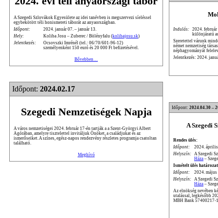
2024. évi téli anyaországi tábor
Moh
A Szegedi Szlovákok Egyesülete az idei tanévben is megszervezi síeléssel
egybekötött téli honismereti táborát az anyaországban.
Indulás:
2024. február
Időpont:
2024. január 07. – január 13.
különjáratú a
Hely:
Koliba Josu – Zuberec / Bölényfalu (
kolibajosu.sk
)
Szeretettel várunk mind
Jelentkezés:
Ocsovszki Imrénél (tel.: 06/70/601-96-12)
német nemzetiség társa
személyenként 150 euró és 20 000 Ft befizetésével.
néphagyományát felele
Jelentkezés: 2024. janu
Bővebben…
Időpont:
2024.02.17
Időpont:
2024.04.30 – 
Szegedi Nemzetiségek Napja
A Szegedi 
A város nemzetiségei 2024. február 17-én tartják a a Szent-Györgyi Albert
Agórában, amelyre tisztelettel invitáljuk Önöket, a családjukat és az
ismerőseiket. A színes, egész-napos rendezvény részletes programja csatoltan
Rendes ülés:
található.
Időpont:
2024. április
Helyszín:
A Szegedi S
Meghívó
Háza
– Szege
Ismételt ülés határozat
Időpont:
2024. május 
Helyszín:
A Szegedi S
Háza
– Szege
Az elnökség nevében kér
utalással, legkésőbb 2
MBH Bank 57400217-1