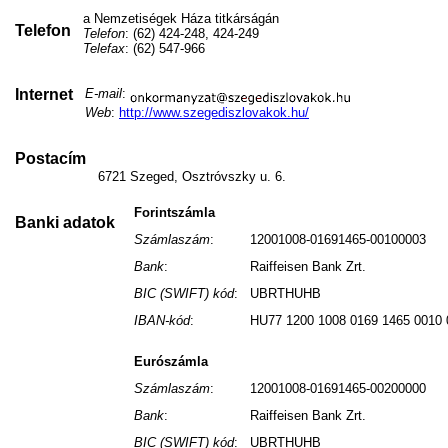
a Nemzetiségek Háza titkárságán
Telefon
Telefon
: (62) 424-248, 424-249
Telefax
: (62) 547-966
Internet
E-mail
:
Web
:
http://www.szegediszlovakok.hu/
Postacím
6721 Szeged, Osztróvszky u. 6.
Forintszámla
Banki adatok
Számlaszám
:
12001008-01691465-00100003
Bank
:
Raiffeisen Bank Zrt.
BIC (SWIFT) kód
:
UBRTHUHB
IBAN-kód
:
HU77 1200 1008 0169 1465 0010 
Eurószámla
Számlaszám
:
12001008-01691465-00200000
Bank
:
Raiffeisen Bank Zrt.
BIC (SWIFT) kód
:
UBRTHUHB