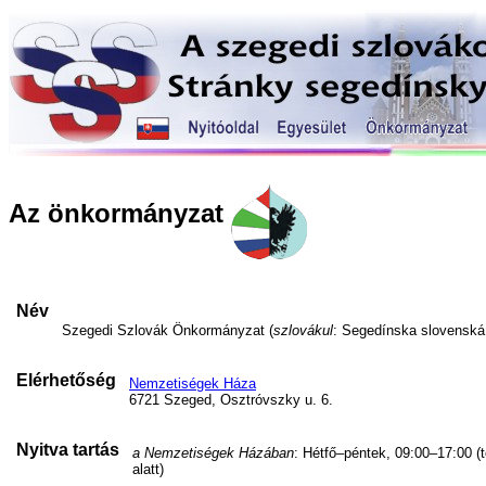
Az önkormányzat
Név
Szegedi Szlovák Önkormányzat (
szlovákul
: Segedínska slovensk
Elérhetőség
Nemzetiségek Háza
6721 Szeged, Osztróvszky u. 6.
Nyitva tartás
a Nemzetiségek Házában
: Hétfő–péntek, 09:00–17:00 (
alatt)