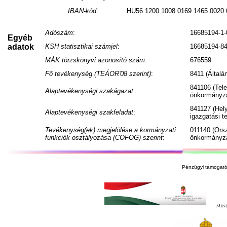
IBAN-kód
:
HU56 1200 1008 0169 1465 0020 
Adószám
:
16685194-1-
Egyéb
adatok
KSH statisztikai számjel
:
16685194-84
MÁK törzskönyvi azonosító szám
:
676559
Fő tevékenység (TEÁOR'08 szerint)
:
8411 (Általá
841106 (Tele
Alaptevékenységi szakágazat
:
önkormányza
841127 (Hel
Alaptevékenységi szakfeladat
:
igazgatási 
Tevékenység(ek) megjelölése a kormányzati
011140 (Ors
funkciók osztályozása (COFOG) szerint
:
önkormányza
Pénzügyi támogató