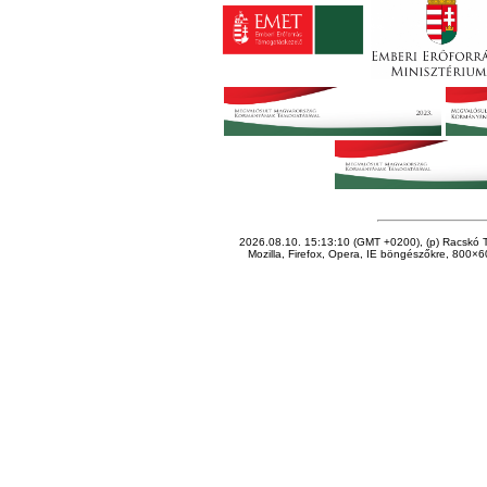
2026.08.10. 15:13:10 (GMT +0200), (p) Racskó T
Mozilla, Firefox, Opera, IE böngészőkre, 800×60