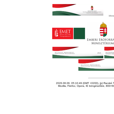
2026.08.06. 05:10:49 (GMT +0200), (p) Racskó T
Mozilla, Firefox, Opera, IE böngészőkre, 800×60