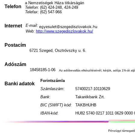
a Nemzetiségek Háza titkárságán
Telefon
Telefon
: (62) 424-248, 424-249
Telefax
: (62) 547-966
Internet
E-mail
:
Web
:
http://www.szegediszlovakok.hu/
Postacím
6721 Szeged, Osztróvszky u. 6.
Adószám
18458185-1-06
Az adóbevallás elkészítésénél, kérjük, adója 1%-át aljá
Forintszámla
Banki adatok
Számlaszám
:
57400217-10110629
Bank
:
Takarékbank Zrt.
BIC (SWIFT) kód
:
TAKBHUHB
IBAN-kód
:
HU82 5740 0217 1011 0629 0000 
Pénzügyi támogató