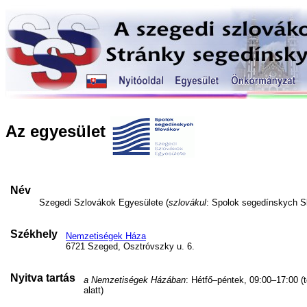
Az egyesület
Név
Szegedi Szlovákok Egyesülete (
szlovákul
: Spolok segedínskych S
Székhely
Nemzetiségek Háza
6721 Szeged, Osztróvszky u. 6.
Nyitva tartás
a Nemzetiségek Házában
: Hétfő–péntek, 09:00–17:00 (
alatt)