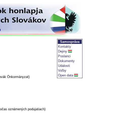
Samospráva
Kontakty
Dejiny
Poslanci
Dokumenty
Udalosti
Voľby
Open data
lovák Önkormányzat)
 počas oznámených podujatiach)