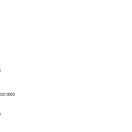
3
010 0003
0