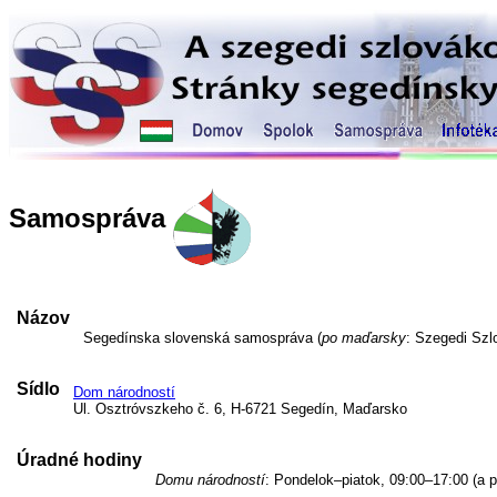
Samospráva
Názov
Segedínska slovenská samospráva (
po maďarsky
: Szegedi Sz
Sídlo
Dom národností
Ul. Osztróvszkeho č. 6, H-6721 Segedín, Maďarsko
Úradné hodiny
Domu národností
: Pondelok–piatok, 09:00–17:00 (a