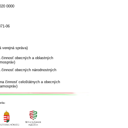
020 0000
371-06
 verejná správa)
 činnosť obecných a oblastných
mospráv)
 činnosť obecných národnostných
vna činnosť celoštátnych a obecných
samospráv)
lia: