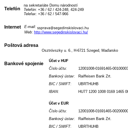
na sekretariáte Domu národností
Telefón
Telefón
: +36 / 62 / 424-248, 424-249
Telefax
: +36 / 62 / 547-966
Internet
E-mail
:
Web
:
http://www.segedinskislovaci.hu/
Poštová adresa
Osztróvszky u. 6., H-6721 Szeged, Maďarsko
Účet v HUF
Bankové spojenie
Číslo účtu
:
12001008-01691465-0010000
Bankový ústav
:
Raiffeisen Bank Zrt.
BIC / SWIFT
:
UBRTHUHB
IBAN
:
HU77 1200 1008 0169 1465 0
Účet v EUR
Číslo účtu
:
12001008-01691465-0020000
Bankový ústav
:
Raiffeisen Bank Zrt.
BIC / SWIFT
:
UBRTHUHB