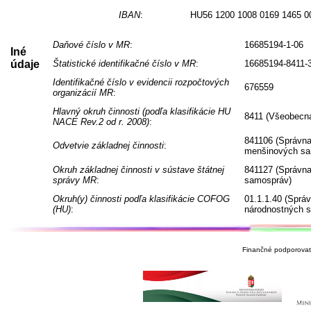
IBAN
:
HU56 1200 1008 0169 1465 0
Daňové číslo v MR
:
16685194-1-06
Iné
údaje
Štatistické identifikačné číslo v MR
:
16685194-8411-
Identifikačné číslo v evidencii rozpočtových
676559
organizácií MR
:
Hlavný okruh činnosti (podľa klasifikácie HU
8411 (Všeobecná
NACE Rev.2 od r. 2008)
:
841106 (Správna
Odvetvie základnej činnosti
:
menšinových sa
Okruh základnej činnosti v sústave štátnej
841127 (Správna
správy MR
:
samospráv)
Okruh(y) činnosti podľa klasifikácie COFOG
01.1.1.40 (Sprá
(HU)
:
národnostných 
Finančné podporovate