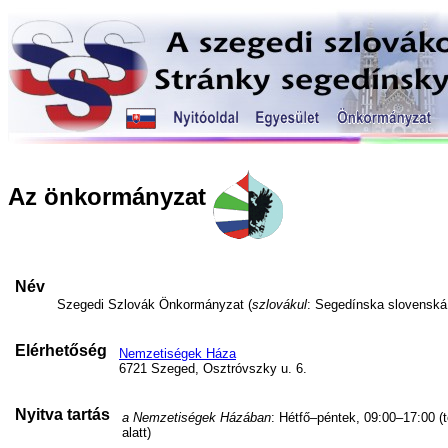
Az önkormányzat
Név
Szegedi Szlovák Önkormányzat (
szlovákul
: Segedínska slovensk
Elérhetőség
Nemzetiségek Háza
6721 Szeged, Osztróvszky u. 6.
Nyitva tartás
a Nemzetiségek Házában
: Hétfő–péntek, 09:00–17:00 (
alatt)