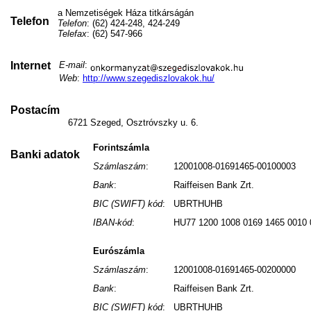
a Nemzetiségek Háza titkárságán
Telefon
Telefon
: (62) 424-248, 424-249
Telefax
: (62) 547-966
Internet
E-mail
:
Web
:
http://www.szegediszlovakok.hu/
Postacím
6721 Szeged, Osztróvszky u. 6.
Forintszámla
Banki adatok
Számlaszám
:
12001008-01691465-00100003
Bank
:
Raiffeisen Bank Zrt.
BIC (SWIFT) kód
:
UBRTHUHB
IBAN-kód
:
HU77 1200 1008 0169 1465 0010 
Eurószámla
Számlaszám
:
12001008-01691465-00200000
Bank
:
Raiffeisen Bank Zrt.
BIC (SWIFT) kód
:
UBRTHUHB