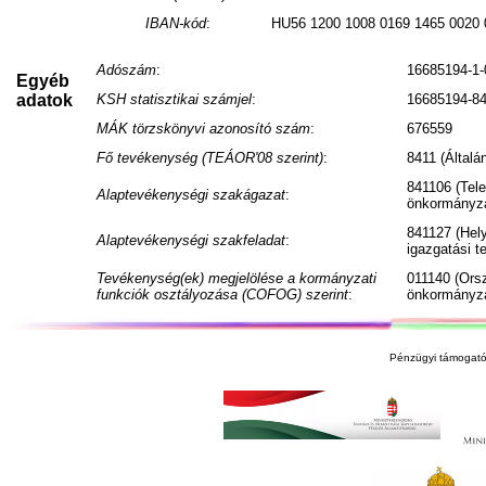
IBAN-kód
:
HU56 1200 1008 0169 1465 0020 
Adószám
:
16685194-1-
Egyéb
adatok
KSH statisztikai számjel
:
16685194-84
MÁK törzskönyvi azonosító szám
:
676559
Fő tevékenység (TEÁOR'08 szerint)
:
8411 (Általá
841106 (Tele
Alaptevékenységi szakágazat
:
önkormányza
841127 (Hel
Alaptevékenységi szakfeladat
:
igazgatási 
Tevékenység(ek) megjelölése a kormányzati
011140 (Ors
funkciók osztályozása (COFOG) szerint
:
önkormányza
Pénzügyi támogató