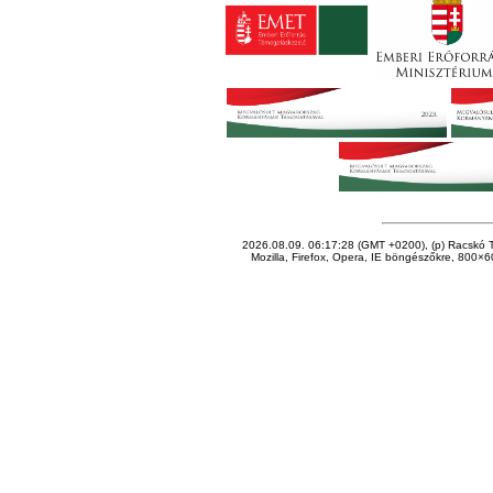
2026.08.09. 06:17:28 (GMT +0200), (p) Racskó T
Mozilla, Firefox, Opera, IE böngészőkre, 800×60