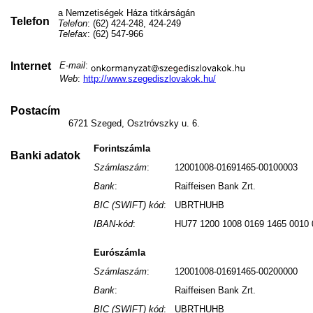
a Nemzetiségek Háza titkárságán
Telefon
Telefon
: (62) 424-248, 424-249
Telefax
: (62) 547-966
Internet
E-mail
:
Web
:
http://www.szegediszlovakok.hu/
Postacím
6721 Szeged, Osztróvszky u. 6.
Forintszámla
Banki adatok
Számlaszám
:
12001008-01691465-00100003
Bank
:
Raiffeisen Bank Zrt.
BIC (SWIFT) kód
:
UBRTHUHB
IBAN-kód
:
HU77 1200 1008 0169 1465 0010 
Eurószámla
Számlaszám
:
12001008-01691465-00200000
Bank
:
Raiffeisen Bank Zrt.
BIC (SWIFT) kód
:
UBRTHUHB