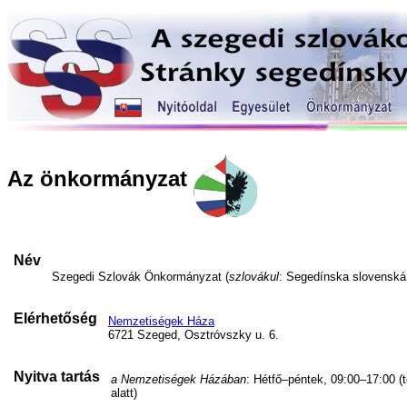
Az önkormányzat
Név
Szegedi Szlovák Önkormányzat (
szlovákul
: Segedínska slovensk
Elérhetőség
Nemzetiségek Háza
6721 Szeged, Osztróvszky u. 6.
Nyitva tartás
a Nemzetiségek Házában
: Hétfő–péntek, 09:00–17:00 (
alatt)