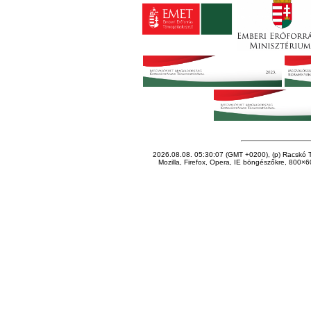
2026.08.08. 05:30:07 (GMT +0200), (p) Racskó T
Mozilla, Firefox, Opera, IE böngészőkre, 800×60