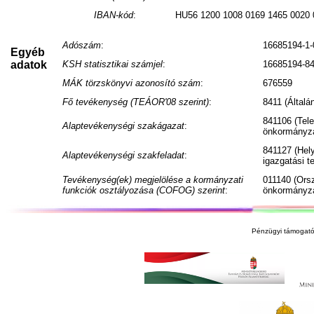
IBAN-kód
:
HU56 1200 1008 0169 1465 0020 
Adószám
:
16685194-1-
Egyéb
adatok
KSH statisztikai számjel
:
16685194-84
MÁK törzskönyvi azonosító szám
:
676559
Fő tevékenység (TEÁOR'08 szerint)
:
8411 (Általá
841106 (Tele
Alaptevékenységi szakágazat
:
önkormányza
841127 (Hel
Alaptevékenységi szakfeladat
:
igazgatási 
Tevékenység(ek) megjelölése a kormányzati
011140 (Ors
funkciók osztályozása (COFOG) szerint
:
önkormányza
Pénzügyi támogató