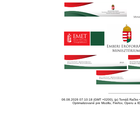
06.08.2026 07:10:18 (GMT +0200), (p) Tomáš Račko • 
Optimalizované pre Mozillu, Firefox, Operu a I