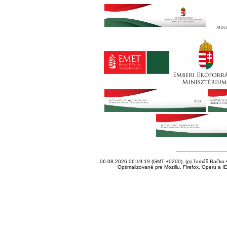
06.08.2026 06:19:19 (GMT +0200), (p) Tomáš Račko • 
Optimalizované pre Mozillu, Firefox, Operu a I