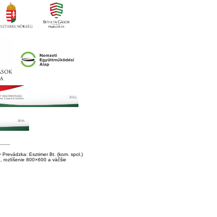
Prevádzka: Esztimer Bt. (kom. spol.)
E, rozlíšenie 800×600 a väčšie