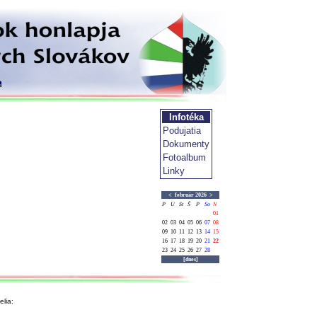
Infotéka
Podujatia
Dokumenty
Fotoalbum
Linky
<
február 2026
>
P
U
St
Š
P
So
N
01
02
03
04
05
06
07
08
09
10
11
12
13
14
15
16
17
18
19
20
21
22
23
24
25
26
27
28
[dnes]
lia: