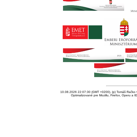
10.08.2026 22:07:30 (GMT +0200), (p) Tomáš Račko • 
Optimalizované pre Mozillu, Firefox, Operu a I