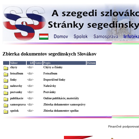
Zbierka dokumentov segedínskych Slovákov
Súbor
kB
Autor
Popis
Dátum
chyry
<dir>
Chýry a články
fotoalbum
<dir>
Fotoalbum
linky
<dir>
Doporúčené linky
nahravky
<dir>
Nahrávky
pozvanky
<dir>
Pozvánky
publikacie
<dir>
Online publikácie, materiály
samosprava
<dir>
Zbierka dokumentov samosprávy
spolok
<dir>
Zbierka dokumentov spolku
Finančné podporovate