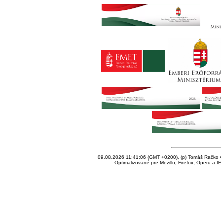
09.08.2026 11:41:06 (GMT +0200), (p) Tomáš Račko • 
Optimalizované pre Mozillu, Firefox, Operu a I