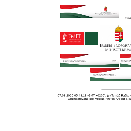
07.08.2026 05:48:13 (GMT +0200), (p) Tomáš Račko • 
Optimalizované pre Mozillu, Firefox, Operu a I