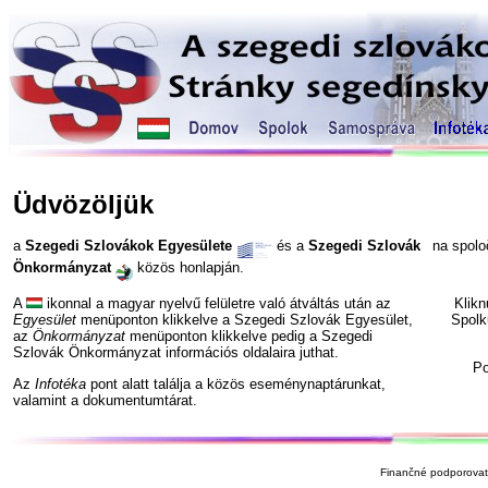
Üdvözöljük
a
Szegedi Szlovákok Egyesülete
és a
Szegedi Szlovák
na spol
Önkormányzat
közös honlapján.
A
ikonnal a magyar nyelvű felületre való átváltás után az
Klik
Egyesület
menüponton klikkelve a Szegedi Szlovák Egyesület,
Spolk
az
Önkormányzat
menüponton klikkelve pedig a Szegedi
Szlovák Önkormányzat információs oldalaira juthat.
P
Az
Infotéka
pont alatt találja a közös eseménynaptárunkat,
valamint a dokumentumtárat.
Finančné podporovate