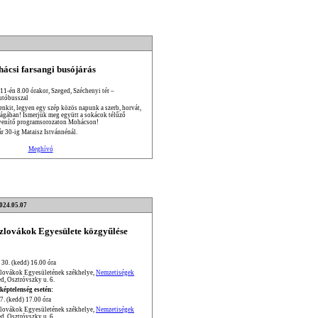
ácsi farsangi busójárás
 11-én 8.00 órakor, Szeged, Széchenyi tér –
utóbusszal
enkit, legyen egy szép közös napunk a szerb, horvát,
ságában! Ismerjük meg együtt a sokácok télűző
venítő programsorozaton Mohácson!
ár 30-ig Mataisz Istvánnénál.
Meghívó
2024.05.07
Szlovákok Egyesülete közgyűlése
 30. (kedd) 16.00 óra
zlovákok Egyesületének székhelye,
Nemzetiségek
d, Osztróvszky u. 6.
képtelenség esetén:
7. (kedd) 17.00 óra
zlovákok Egyesületének székhelye,
Nemzetiségek
d, Osztróvszky u. 6.