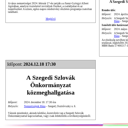
A Szegedi 
A város nemzetiségei 2024. február 17-én tartják a a Szent-Györgyi Albert
Agórában, amelyre tisztelettel invitáljuk Önöket, a családjukat és az
ismerőseiket. A színes, egész-napos rendezvény részletes programja csatoltan
Rendes ülés:
található.
Időpont:
2024. április
Helyszín:
A Szegedi S
Meghívó
Háza
– Szege
Ismételt ülés határozat
Időpont:
2024. május 
Helyszín:
A Szegedi S
Háza
– Szege
Az elnökség nevében kér
utalással, legkésőbb 2
MBH Bank 57400217-1
Időpont:
2024.12.18 17:30
A Szegedi Szlovák
Önkormányzat
közmeghallgatása
Időpont:
2024. december 18. 17.30 óra
Helyszín:
Nemzetiségek Háza
– Szeged, Osztróvszky u. 6.
Várunk mindenkit, akinek kérdése, észrevétele van a Szegedi Szlovák
Önkormányzattal kapcsolatban, vagy csak érdeklődik a tevékenységünkről.