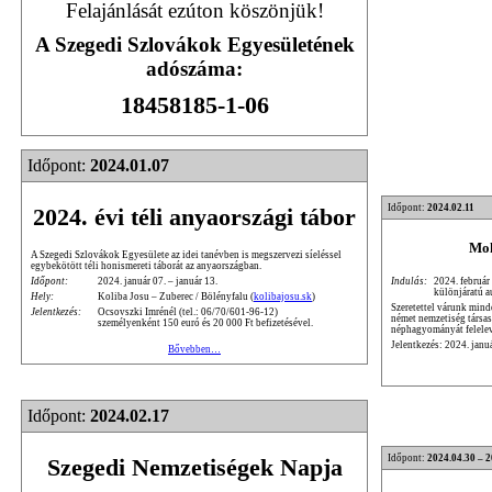
Felajánlását ezúton köszönjük!
A Szegedi Szlovákok Egyesületének
adószáma:
18458185-1-06
Időpont:
2024.01.07
Időpont:
2024.02.11
2024. évi téli anyaországi tábor
Moh
A Szegedi Szlovákok Egyesülete az idei tanévben is megszervezi síeléssel
egybekötött téli honismereti táborát az anyaországban.
Indulás:
2024. február
Időpont:
2024. január 07. – január 13.
különjáratú a
Hely:
Koliba Josu – Zuberec / Bölényfalu (
kolibajosu.sk
)
Szeretettel várunk mind
Jelentkezés:
Ocsovszki Imrénél (tel.: 06/70/601-96-12)
német nemzetiség társa
személyenként 150 euró és 20 000 Ft befizetésével.
néphagyományát felele
Jelentkezés: 2024. janu
Bővebben…
Időpont:
2024.02.17
Időpont:
2024.04.30 – 
Szegedi Nemzetiségek Napja