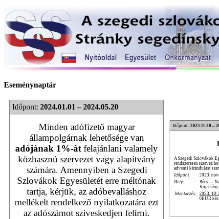
Eseménynaptár
Időpont:
2024.01.01 – 2024.05.20
Minden adófizető magyar
Időpont:
2023.11.30 – 2
állampolgárnak lehetősége van
adójának 1%-át
felajánlani valamely
közhasznú szervezet vagy alapítvány
A Szegedi Szlovákok Eg
rendszeresen szervez ho
számára. Amennyiben a Szegedi
adventi kirándulást sze
Időpont:
2023. nov
Szlovákok Egyesületét erre méltónak
Hely:
Bécs — N
Köpcsény
tartja, kérjük, az adóbevalláshoz
Jelentkezés:
2023. 10. 
0EUR készp
mellékelt rendelkező nyilatkozatára ezt
az adószámot szíveskedjen felírni.