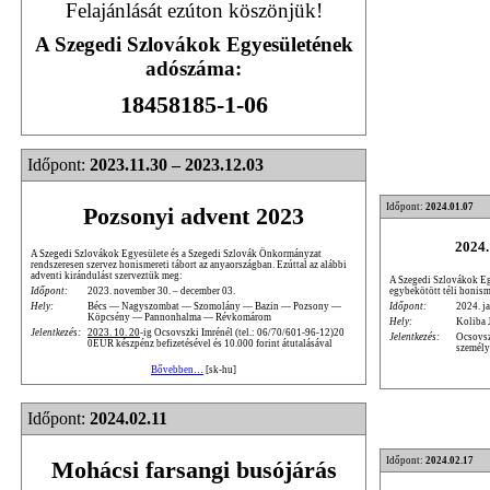
Felajánlását ezúton köszönjük!
A Szegedi Szlovákok Egyesületének
adószáma:
18458185-1-06
Időpont:
2023.11.30 – 2023.12.03
Időpont:
2024.01.07
Pozsonyi advent 2023
2024.
A Szegedi Szlovákok Egyesülete és a Szegedi Szlovák Önkormányzat
rendszeresen szervez honismereti tábort az anyaországban. Ezúttal az alábbi
adventi kirándulást szerveztük meg:
A Szegedi Szlovákok Egy
egybekötött téli honism
Időpont:
2023. november 30. – december 03.
Időpont:
2024. ja
Hely:
Bécs — Nagyszombat — Szomolány — Bazin — Pozsony —
Köpcsény — Pannonhalma — Révkomárom
Hely:
Koliba 
Jelentkezés:
2023. 10. 20
-ig Ocsovszki Imrénél (tel.: 06/70/601-96-12)20
Jelentkezés:
Ocsovsz
0EUR készpénz befizetésével és 10.000 forint átutalásával
személy
Bővebben…
[sk-hu]
Időpont:
2024.02.11
Időpont:
2024.02.17
Mohácsi farsangi busójárás