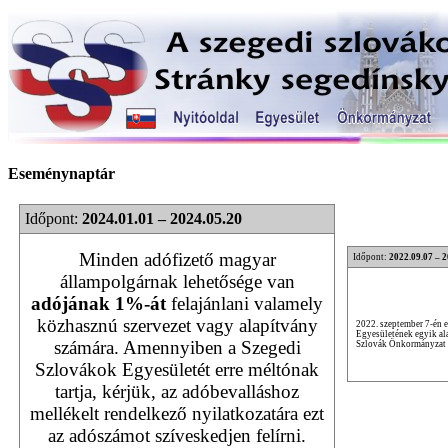
Eseménynaptár
Időpont:
2024.01.01 – 2024.05.20
Minden adófizető magyar
Időpont:
2022.09.07 – 
állampolgárnak lehetősége van
adójának 1%-át
felajánlani valamely
közhasznú szervezet vagy alapítvány
2022. szeptember 7-én 
Egyesületének egyik ala
számára. Amennyiben a Szegedi
Szlovák Önkormányzat v
Szlovákok Egyesületét erre méltónak
tartja, kérjük, az adóbevalláshoz
mellékelt rendelkező nyilatkozatára ezt
az adószámot szíveskedjen felírni.