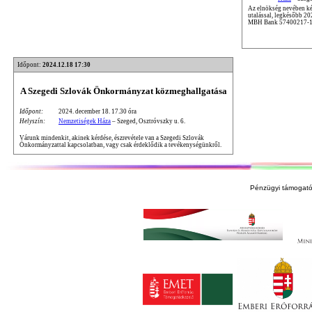
Az elnökség nevében kér
utalással, legkésőbb 2
MBH Bank 57400217-1
Időpont:
2024.12.18 17:30
A Szegedi Szlovák Önkormányzat közmeghallgatása
Időpont:
2024. december 18. 17.30 óra
Helyszín:
Nemzetiségek Háza
– Szeged, Osztróvszky u. 6.
Várunk mindenkit, akinek kérdése, észrevétele van a Szegedi Szlovák
Önkormányzattal kapcsolatban, vagy csak érdeklődik a tevékenységünkről.
Pénzügyi támogató