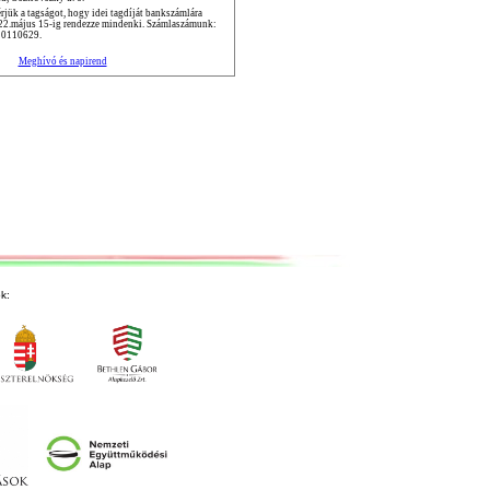
jük a tagságot, hogy idei tagdíját bankszámlára
022.május 15-ig rendezze mindenki. Számlaszámunk:
0110629.
Meghívó és napirend
k: