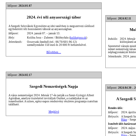
Időpont:
2024.01.07
2024. évi téli anyaországi tábor
Időpont:
2024.02.11
A Szegedi Szlovákok Egyesülete az idei tanévben is megszervezi síeléssel
Moh
egybekötött téli honismereti táborát az anyaországban.
Időpont:
2024. január 07. – január 13.
Hely:
Koliba Josu – Zuberec / Bölényfalu (
kolibajosu.sk
)
Indulás:
2024. február
különjáratú a
Jelentkezés:
Ocsovszki Imrénél (tel.: 06/70/601-96-12)
személyenként 150 euró és 20 000 Ft befizetésével.
Szeretettel várunk mind
német nemzetiség társa
néphagyományát felele
Bővebben…
Jelentkezés: 2024. janu
Időpont:
2024.02.17
Szegedi Nemzetiségek Napja
Időpont:
2024.04.30 – 
A város nemzetiségei 2024. február 17-én tartják a a Szent-Györgyi Albert
A Szegedi 
Agórában, amelyre tisztelettel invitáljuk Önöket, a családjukat és az
ismerőseiket. A színes, egész-napos rendezvény részletes programja csatoltan
található.
Rendes ülés:
Meghívó
Időpont:
2024. április
Helyszín:
A Szegedi S
Háza
– Szege
Ismételt ülés határozat
Időpont:
2024. május 
Helyszín:
A Szegedi S
Háza
– Szege