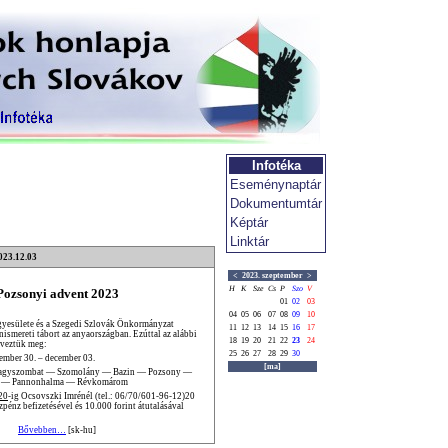
Infotéka
Eseménynaptár
Dokumentumtár
Képtár
Linktár
023.12.03
<
2023. szeptember
>
H
K
Sze
Cs
P
Szo
V
Pozsonyi advent 2023
01
02
03
04
05
06
07
08
09
10
yesülete és a Szegedi Szlovák Önkormányzat
11
12
13
14
15
16
17
nismereti tábort az anyaországban. Ezúttal az alábbi
18
19
20
21
22
23
24
rveztük meg:
25
26
27
28
29
30
ember 30. – december 03.
[ma]
agyszombat — Szomolány — Bazin — Pozsony —
 — Pannonhalma — Révkomárom
20
-ig Ocsovszki Imrénél (tel.: 06/70/601-96-12)20
énz befizetésével és 10.000 forint átutalásával
Bővebben…
[sk-hu]