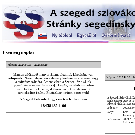
Eseménynaptár
Időpont:
2024.01.01 – 2024.05.20
Minden adófizető magyar állampolgárnak lehetősége van
Időpont:
2023.11.30 – 2
adójának 1%-át
felajánlani valamely közhasznú szervezet vagy
alapítvány számára. Amennyiben a Szegedi Szlovákok
Egyesületét erre méltónak tartja, kérjük, az adóbevalláshoz
mellékelt rendelkező nyilatkozatára ezt az adószámot
szíveskedjen felírni. Felajánlását ezúton köszönjük!
A Szegedi Szlovákok Eg
A Szegedi Szlovákok Egyesületének adószáma:
rendszeresen szervez ho
adventi kirándulást sze
18458185-1-06
Időpont:
2023. nov
Hely:
Bécs — N
Köpcsény
Jelentkezés:
2023. 10. 
0EUR készp