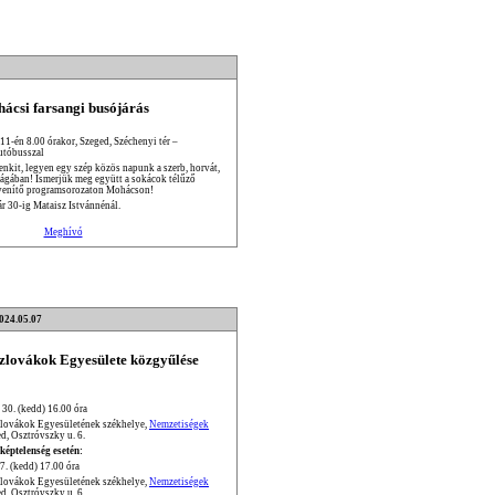
ácsi farsangi busójárás
 11-én 8.00 órakor, Szeged, Széchenyi tér –
utóbusszal
enkit, legyen egy szép közös napunk a szerb, horvát,
ságában! Ismerjük meg együtt a sokácok télűző
venítő programsorozaton Mohácson!
ár 30-ig Mataisz Istvánnénál.
Meghívó
2024.05.07
Szlovákok Egyesülete közgyűlése
 30. (kedd) 16.00 óra
zlovákok Egyesületének székhelye,
Nemzetiségek
d, Osztróvszky u. 6.
képtelenség esetén:
7. (kedd) 17.00 óra
zlovákok Egyesületének székhelye,
Nemzetiségek
d, Osztróvszky u. 6.