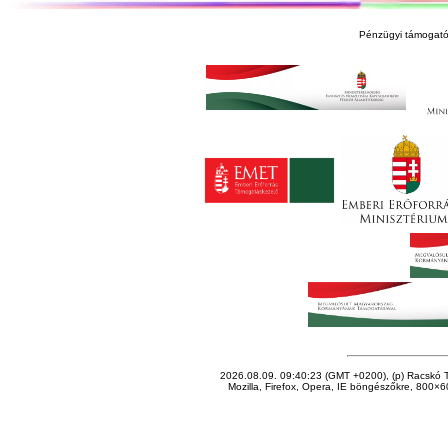
Pénzügyi támogató
2026.08.09. 09:40:23 (GMT +0200), (p) Racskó T
Mozilla, Firefox, Opera, IE böngészőkre, 800×60