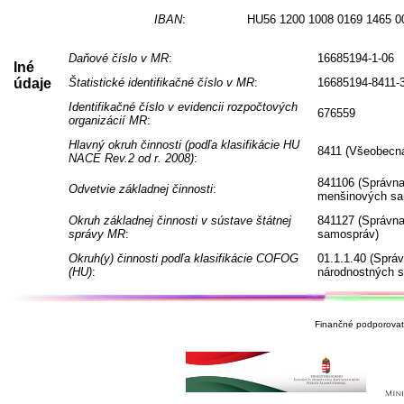
IBAN
:
HU56 1200 1008 0169 1465 0
Daňové číslo v MR
:
16685194-1-06
Iné
údaje
Štatistické identifikačné číslo v MR
:
16685194-8411-
Identifikačné číslo v evidencii rozpočtových
676559
organizácií MR
:
Hlavný okruh činnosti (podľa klasifikácie HU
8411 (Všeobecná
NACE Rev.2 od r. 2008)
:
841106 (Správna
Odvetvie základnej činnosti
:
menšinových sa
Okruh základnej činnosti v sústave štátnej
841127 (Správna
správy MR
:
samospráv)
Okruh(y) činnosti podľa klasifikácie COFOG
01.1.1.40 (Sprá
(HU)
:
národnostných 
Finančné podporovate