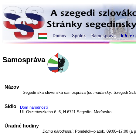
Samospráva
Názov
Segedínska slovenská samospráva (
po maďarsky
: Szegedi Sz
Sídlo
Dom národností
Ul. Osztróvszkeho č. 6, H-6721 Segedín, Maďarsko
Úradné hodiny
Domu národností
: Pondelok–piatok, 09:00–17:00 (a