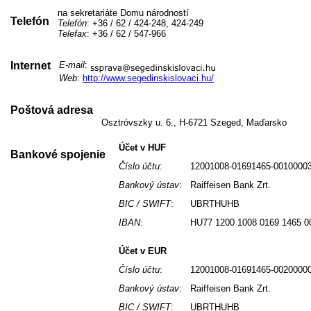
na sekretariáte Domu národností
Telefón
Telefón
: +36 / 62 / 424-248, 424-249
Telefax
: +36 / 62 / 547-966
Internet
E-mail
:
Web
:
http://www.segedinskislovaci.hu/
Poštová adresa
Osztróvszky u. 6., H-6721 Szeged, Maďarsko
Účet v HUF
Bankové spojenie
Číslo účtu
:
12001008-01691465-0010000
Bankový ústav
:
Raiffeisen Bank Zrt.
BIC / SWIFT
:
UBRTHUHB
IBAN
:
HU77 1200 1008 0169 1465 0
Účet v EUR
Číslo účtu
:
12001008-01691465-0020000
Bankový ústav
:
Raiffeisen Bank Zrt.
BIC / SWIFT
:
UBRTHUHB