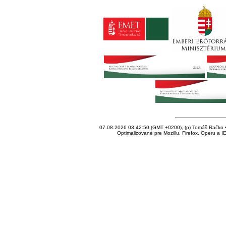
07.08.2026 03:42:50 (GMT +0200), (p) Tomáš Račko • 
Optimalizované pre Mozillu, Firefox, Operu a I