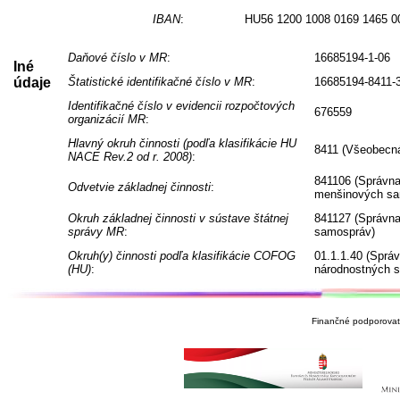
IBAN
:
HU56 1200 1008 0169 1465 0
Daňové číslo v MR
:
16685194-1-06
Iné
údaje
Štatistické identifikačné číslo v MR
:
16685194-8411-
Identifikačné číslo v evidencii rozpočtových
676559
organizácií MR
:
Hlavný okruh činnosti (podľa klasifikácie HU
8411 (Všeobecná
NACE Rev.2 od r. 2008)
:
841106 (Správna
Odvetvie základnej činnosti
:
menšinových sa
Okruh základnej činnosti v sústave štátnej
841127 (Správna
správy MR
:
samospráv)
Okruh(y) činnosti podľa klasifikácie COFOG
01.1.1.40 (Sprá
(HU)
:
národnostných 
Finančné podporovate