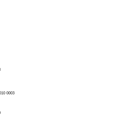
3
010 0003
0