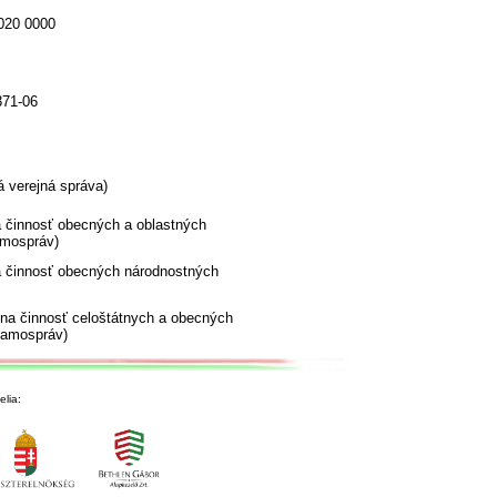
020 0000
371-06
 verejná správa)
 činnosť obecných a oblastných
mospráv)
 činnosť obecných národnostných
vna činnosť celoštátnych a obecných
samospráv)
lia: