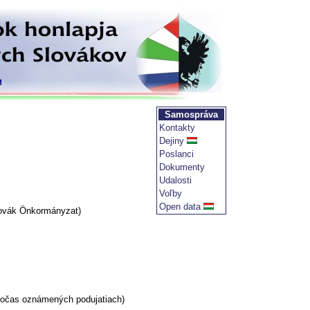
Samospráva
Kontakty
Dejiny
Poslanci
Dokumenty
Udalosti
Voľby
Open data
lovák Önkormányzat)
 počas oznámených podujatiach)