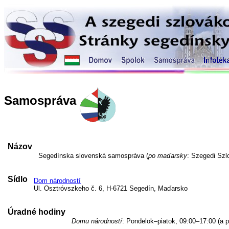
Samospráva
Názov
Segedínska slovenská samospráva (
po maďarsky
: Szegedi Sz
Sídlo
Dom národností
Ul. Osztróvszkeho č. 6, H-6721 Segedín, Maďarsko
Úradné hodiny
Domu národností
: Pondelok–piatok, 09:00–17:00 (a