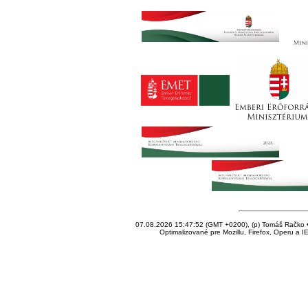
07.08.2026 15:47:52 (GMT +0200), (p) Tomáš Račko • 
Optimalizované pre Mozillu, Firefox, Operu a I