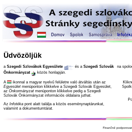
Üdvözöljük
a
Szegedi Szlovákok Egyesülete
és a
Szegedi Szlovák
na spol
Önkormányzat
közös honlapján.
A
ikonnal a magyar nyelvű felületre való átváltás után az
Klik
Egyesület
menüponton klikkelve a Szegedi Szlovák Egyesület,
Spolk
az
Önkormányzat
menüponton klikkelve pedig a Szegedi
Szlovák Önkormányzat információs oldalaira juthat.
P
Az
Infotéka
pont alatt találja a közös eseménynaptárunkat,
valamint a dokumentumtárat.
Finančné podporovate