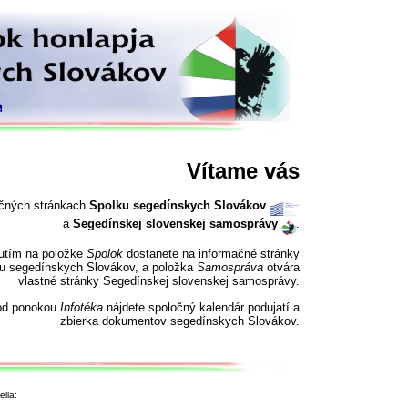
Vítame vás
očných stránkach
Spolku segedínskych Slovákov
a
Segedínskej slovenskej samosprávy
.
nutím na položke
Spolok
dostanete na informačné stránky
u segedínskych Slovákov, a položka
Samospráva
otvára
vlastné stránky Segedínskej slovenskej samosprávy.
od ponokou
Infotéka
nájdete spoločný kalendár podujatí a
zbierka dokumentov segedínskych Slovákov.
lia: