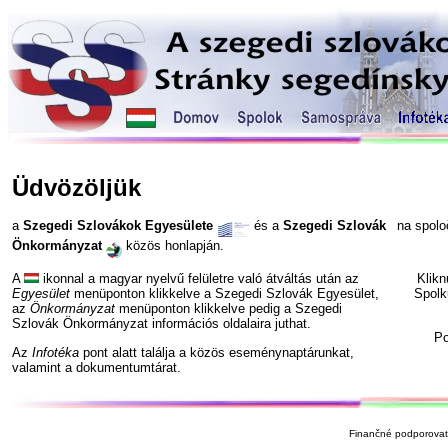
Üdvözöljük
a
Szegedi Szlovákok Egyesülete
és a
Szegedi Szlovák
na spol
Önkormányzat
közös honlapján.
A
ikonnal a magyar nyelvű felületre való átváltás után az
Klik
Egyesület
menüponton klikkelve a Szegedi Szlovák Egyesület,
Spolk
az
Önkormányzat
menüponton klikkelve pedig a Szegedi
Szlovák Önkormányzat információs oldalaira juthat.
P
Az
Infotéka
pont alatt találja a közös eseménynaptárunkat,
valamint a dokumentumtárat.
Finančné podporovate