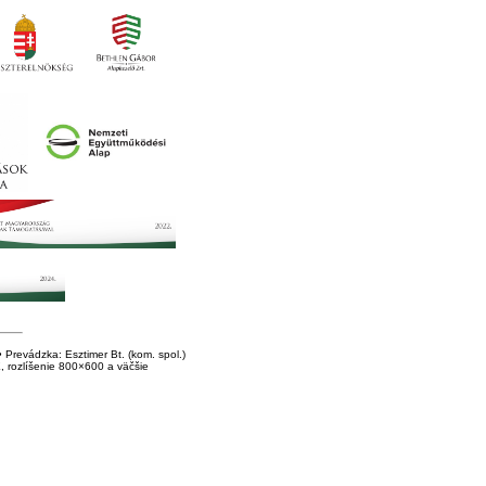
Prevádzka: Esztimer Bt. (kom. spol.)
E, rozlíšenie 800×600 a väčšie