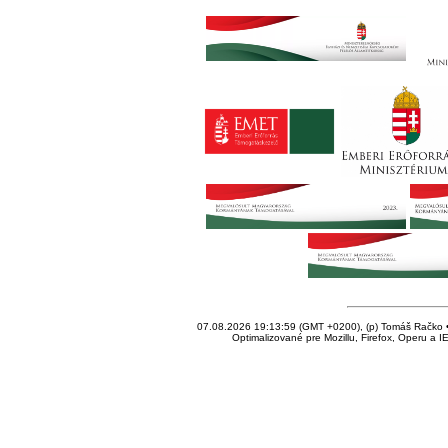
07.08.2026 19:13:59 (GMT +0200), (p) Tomáš Račko • 
Optimalizované pre Mozillu, Firefox, Operu a I