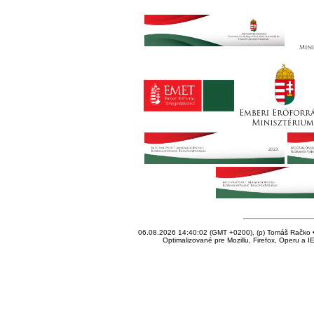
06.08.2026 14:40:02 (GMT +0200), (p) Tomáš Račko • 
Optimalizované pre Mozillu, Firefox, Operu a I