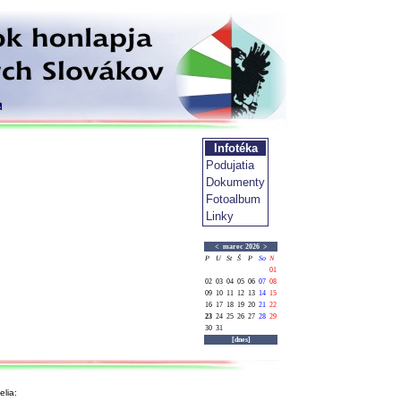
Infotéka
Podujatia
Dokumenty
Fotoalbum
Linky
<
marec 2026
>
P
U
St
Š
P
So
N
01
02
03
04
05
06
07
08
09
10
11
12
13
14
15
16
17
18
19
20
21
22
23
24
25
26
27
28
29
30
31
[dnes]
lia: