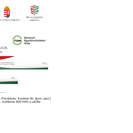
Prevádzka: Esztimer Bt. (kom. spol.)
E, rozlíšenie 800×600 a väčšie