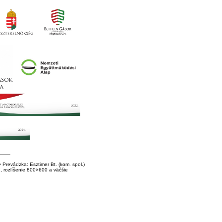
Prevádzka: Esztimer Bt. (kom. spol.)
E, rozlíšenie 800×600 a väčšie