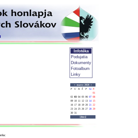
Infotéka
Podujatia
Dokumenty
Fotoalbum
Linky
<
marec 2026
>
P
U
St
Š
P
So
N
01
02
03
04
05
06
07
08
09
10
11
12
13
14
15
16
17
18
19
20
21
22
23
24
25
26
27
28
29
30
31
[dnes]
lia: