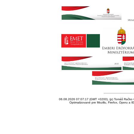
06.08.2026 07:07:17 (GMT +0200), (p) Tomáš Račko • 
Optimalizované pre Mozillu, Firefox, Operu a I